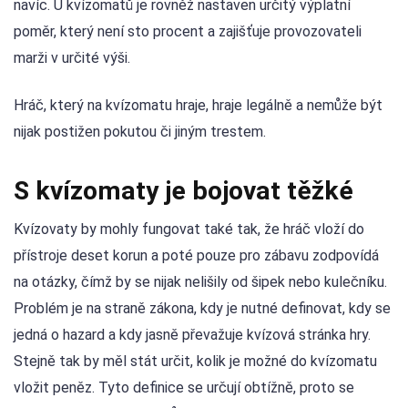
navíc. U kvízomatů je rovněž nastaven určitý výplatní
poměr, který není sto procent a zajišťuje provozovateli
marži v určité výši.
Hráč, který na kvízomatu hraje, hraje legálně a nemůže být
nijak postižen pokutou či jiným trestem.
S kvízomaty je bojovat těžké
Kvízovaty by mohly fungovat také tak, že hráč vloží do
přístroje deset korun a poté pouze pro zábavu zodpovídá
na otázky, čímž by se nijak nelišily od šipek nebo kulečníku.
Problém je na straně zákona, kdy je nutné definovat, kdy se
jedná o hazard a kdy jasně převažuje kvízová stránka hry.
Stejně tak by měl stát určit, kolik je možné do kvízomatu
vložit peněz. Tyto definice se určují obtížně, proto se