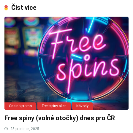
Číst více
Casino promo
Free spiny akce
Návody
Free spiny (volné otočky) dnes pro ČR
25 prosince, 2025