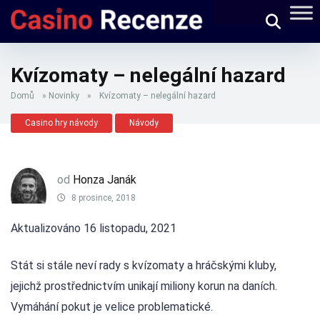
Kvízomaty – nelegální hazard
Domů
»
Novinky
»
Kvízomaty – nelegální hazard
Casino hry návody
Návody
od
Honza Janák
8 prosince, 2018
Aktualizováno 16 listopadu, 2021
Stát si stále neví rady s kvízomaty a hráčskými kluby,
jejichž prostřednictvím unikají miliony korun na daních.
Vymáhání pokut je velice problematické.