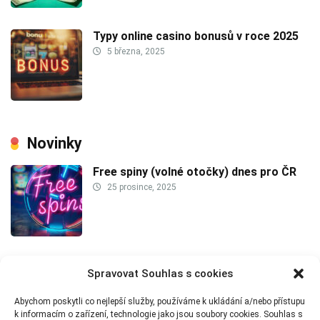
Typy online casino bonusů v roce 2025
5 března, 2025
Novinky
Free spiny (volné otočky) dnes pro ČR
25 prosince, 2025
Asijské dobrodružství se 100 freespiny
Spravovat Souhlas s cookies
v Apollu
22 července, 2025
Abychom poskytli co nejlepší služby, používáme k ukládání a/nebo přístupu
k informacím o zařízení, technologie jako jsou soubory cookies. Souhlas s