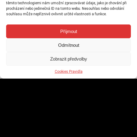
těmito technologiemi nám umožní zpracovávat údaje, jako je chování při
procházení nebo jedinečná ID na tomto webu. Nesouhlas nebo odvolání
souhlasu může nepříznivě ovlivnit určité vlastnosti a funkce.
Získejte až 200 free spinů na Casimi
hrách v Merkur casinu
15 července, 2025
Příjmout
Odmítnout
25 freespinů na Maxa pouze dnes
Zobrazit předvolby
9 července, 2025
Cookies Pravidla