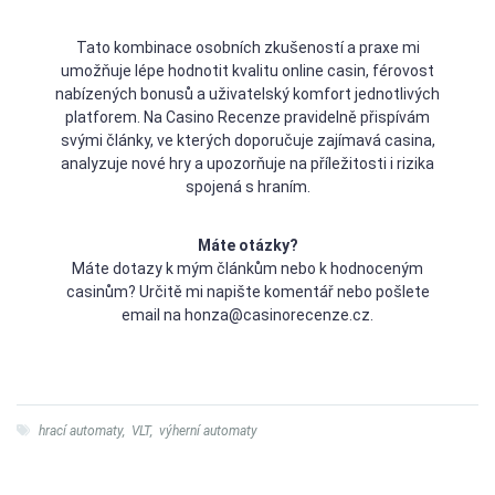
Tato kombinace osobních zkušeností a praxe mi
umožňuje lépe hodnotit kvalitu online casin, férovost
nabízených bonusů a uživatelský komfort jednotlivých
platforem. Na Casino Recenze pravidelně přispívám
svými články, ve kterých doporučuje zajímavá casina,
analyzuje nové hry a upozorňuje na příležitosti i rizika
spojená s hraním.
Máte otázky?
Máte dotazy k mým článkům nebo k hodnoceným
casinům? Určitě mi napište komentář nebo pošlete
email na honza@casinorecenze.cz.
hrací automaty
,
VLT
,
výherní automaty