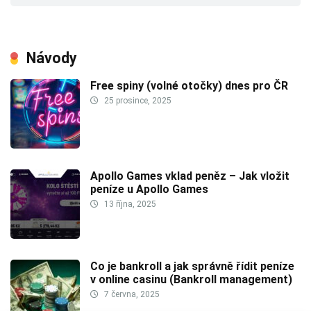
Návody
Free spiny (volné otočky) dnes pro ČR
25 prosince, 2025
Apollo Games vklad peněz – Jak vložit
peníze u Apollo Games
13 října, 2025
Co je bankroll a jak správně řídit peníze
v online casinu (Bankroll management)
7 června, 2025