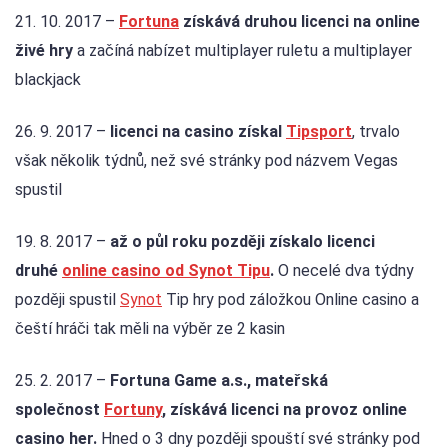
21. 10. 2017 –
Fortuna
získává druhou licenci na online
živé hry
a začíná nabízet multiplayer ruletu a multiplayer
blackjack
26. 9. 2017 –
licenci na casino získal
Tipsport
, trvalo
však několik týdnů, než své stránky pod názvem Vegas
spustil
19. 8. 2017 –
až o půl roku později získalo licenci
druhé
online casino od Synot Tipu
.
O necelé dva týdny
později spustil
Synot
Tip hry pod záložkou Online casino a
čeští hráči tak měli na výběr ze 2 kasin
25. 2. 2017 –
Fortuna Game a.s., mateřská
společnost
Fortuny
, získává licenci na provoz online
casino her.
Hned o 3 dny později spouští své stránky pod