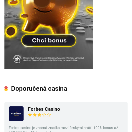
Doporučená casina
Forbes Casino
Forbes casino je známá značka mezi českými hráči. 100% bonus až