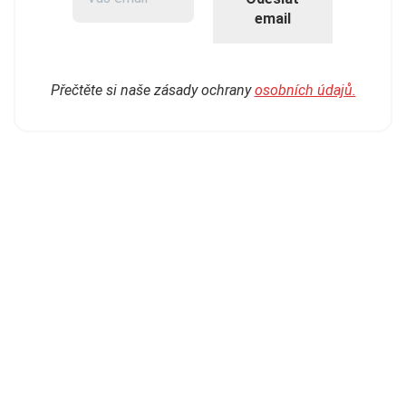
Přečtěte si naše zásady ochrany
osobních údajů.