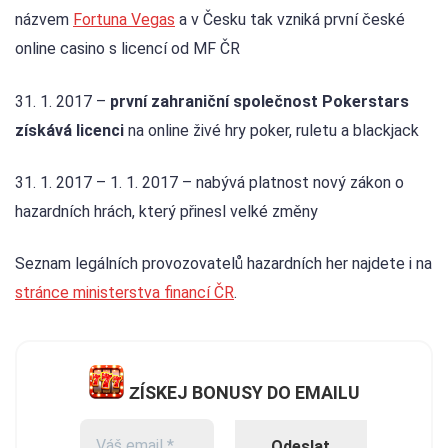
názvem
Fortuna Vegas
a v Česku tak vzniká první české
online casino s licencí od MF ČR
31. 1. 2017 –
první zahraniční společnost Pokerstars
získává licenci
na online živé hry poker, ruletu a blackjack
31. 1. 2017 – 1. 1. 2017 – nabývá platnost nový zákon o
hazardních hrách, který přinesl velké změny
Seznam legálních provozovatelů hazardních her najdete i na
stránce ministerstva financí ČR
.
ÍSKEJ BONUSY DO EMAILU
Z