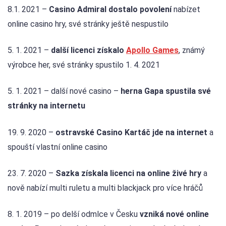
8.1. 2021 –
Casino Admiral dostalo povolení
nabízet
online casino hry, své stránky ještě nespustilo
5. 1. 2021 –
další licenci získalo
Apollo Games
, známý
výrobce her, své stránky spustilo 1. 4. 2021
5. 1. 2021 – další nové casino –
herna Gapa spustila své
stránky na internetu
19. 9. 2020 –
ostravské Casino Kartáč jde na internet
a
spouští vlastní online casino
23. 7. 2020 –
Sazka získala licenci na online živé hry
a
nově nabízí multi ruletu a multi blackjack pro více hráčů
8. 1. 2019 – po delší odmlce v Česku
vzniká nové online