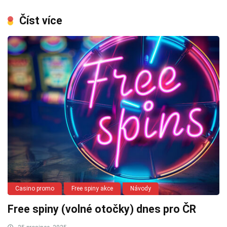
Číst více
Casino promo
Free spiny akce
Návody
Free spiny (volné otočky) dnes pro ČR