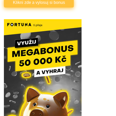
Klikni zde a vylosuj si bonus