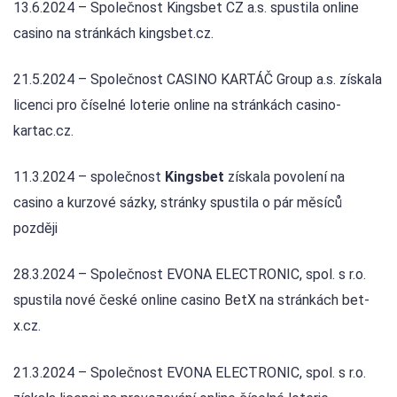
13.6.2024 – Společnost Kingsbet CZ a.s. spustila online
casino na stránkách kingsbet.cz.
21.5.2024 – Společnost CASINO KARTÁČ Group a.s. získala
licenci pro číselné loterie online na stránkách casino-
kartac.cz.
11.3.2024 – společnost
Kingsbet
získala povolení na
casino a kurzové sázky, stránky spustila o pár měsíců
později
28.3.2024 – Společnost EVONA ELECTRONIC, spol. s r.o.
spustila nové české online casino BetX na stránkách bet-
x.cz.
21.3.2024 – Společnost EVONA ELECTRONIC, spol. s r.o.