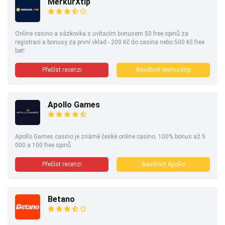
MerkurXtip
Online casino a sázkovka s uvítacím bonusem 50 free spinů za
registraci a bonusy za první vklad - 200 Kč do casina nebo 500 Kč free
bet!
Přečíst recenzi
Navštívit MerkurXtip
Apollo Games
Apollo Games casino je známé české online casino. 100% bonus až 5
000 a 100 free spinů.
Přečíst recenzi
Navštívit Apollo
Betano