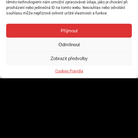
těmito technologiemi nám umožní zpracovávat údaje, jako je chování při
procházení nebo jedinečná ID na tomto webu. Nesouhlas nebo odvolání
souhlasu může nepříznivě ovlivnit určité vlastnosti a funkce.
Typy online casino bonusů v roce 2025
5 března, 2025
Příjmout
Odmítnout
Zobrazit předvolby
Novinky
Cookies Pravidla
Free spiny (volné otočky) dnes pro ČR
25 prosince, 2025
Asijské dobrodružství se 100 freespiny
v Apollu
22 července, 2025