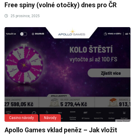
Free spiny (volné otočky) dnes pro ČR
25 prosince, 2025
Casino návody
Návody
Apollo Games vklad peněz – Jak vložit