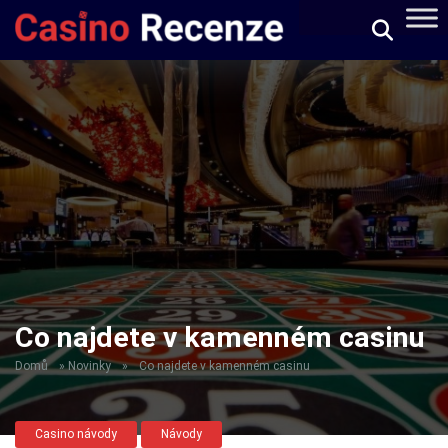
Co najdete v kamenném casinu
Domů
»
Novinky
»
Co najdete v kamenném casinu
Casino návody
Návody