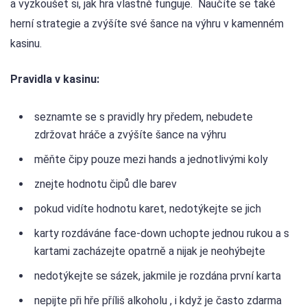
a vyzkoušet si, jak hra vlastně funguje. Naučíte se také
herní strategie a zvýšíte své šance na výhru v kamenném
kasinu.
Pravidla v kasinu:
seznamte se s pravidly hry předem, nebudete
zdržovat hráče a zvýšíte šance na výhru
měňte čipy pouze mezi hands a jednotlivými koly
znejte hodnotu čipů dle barev
pokud vidíte hodnotu karet, nedotýkejte se jich
karty rozdáváne face-down uchopte jednou rukou a s
kartami zacházejte opatrně a nijak je neohýbejte
nedotýkejte se sázek, jakmile je rozdána první karta
nepijte při hře příliš alkoholu , i když je často zdarma