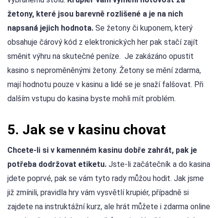
žetony, které jsou barevně rozlišené a je na nich
napsaná jejich hodnota.
Se žetony či kuponem, který
obsahuje čárový kód z elektronických her pak stačí zajít
směnit výhru na skutečné peníze. Je zakázáno opustit
kasino s neproměněnými žetony. Žetony se mění zdarma,
mají hodnotu pouze v kasinu a lidé se je snaží falšovat. Při
dalším vstupu do kasina byste mohli mít problém.
5. Jak se v kasinu chovat
Chcete-li si v kamenném kasinu dobře zahrát, pak je
potřeba dodržovat etiketu.
Jste-li začátečník a do kasina
jdete poprvé, pak se vám tyto rady můžou hodit. Jak jsme
již zmínili, pravidla hry vám vysvětlí krupiér, případně si
zajdete na instruktážní kurz, ale hrát můžete i zdarma online