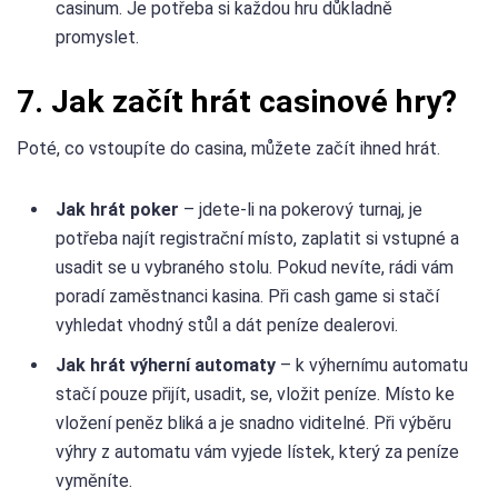
casinum. Je potřeba si každou hru důkladně
promyslet.
7. Jak začít hrát casinové hry?
Poté, co vstoupíte do casina, můžete začít ihned hrát.
Jak hrát poker
– jdete-li na pokerový turnaj, je
potřeba najít registrační místo, zaplatit si vstupné a
usadit se u vybraného stolu. Pokud nevíte, rádi vám
poradí zaměstnanci kasina. Při cash game si stačí
vyhledat vhodný stůl a dát peníze dealerovi.
Jak hrát výherní automaty
– k výhernímu automatu
stačí pouze přijít, usadit, se, vložit peníze. Místo ke
vložení peněz bliká a je snadno viditelné. Při výběru
výhry z automatu vám vyjede lístek, který za peníze
vyměníte.