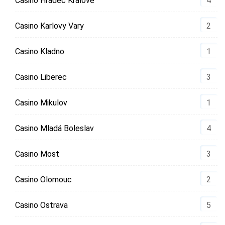
Casino Hradec Králové
4
Casino Karlovy Vary
2
Casino Kladno
1
Casino Liberec
3
Casino Mikulov
1
Casino Mladá Boleslav
4
Casino Most
3
Casino Olomouc
2
Casino Ostrava
5