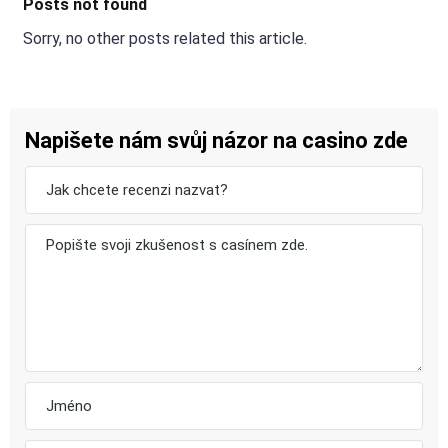
Posts not found
Sorry, no other posts related this article.
Napišete nám svůj názor na casino zde