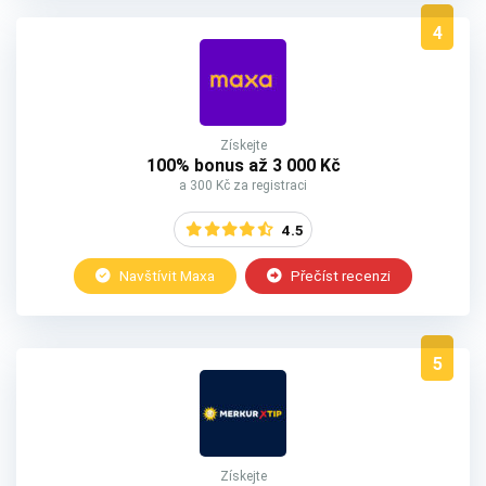
4
Získejte
100% bonus až 3 000 Kč
a 300 Kč za registraci
4.5
Navštívit Maxa
Přečíst recenzi
5
Získejte