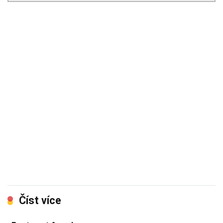
Číst více