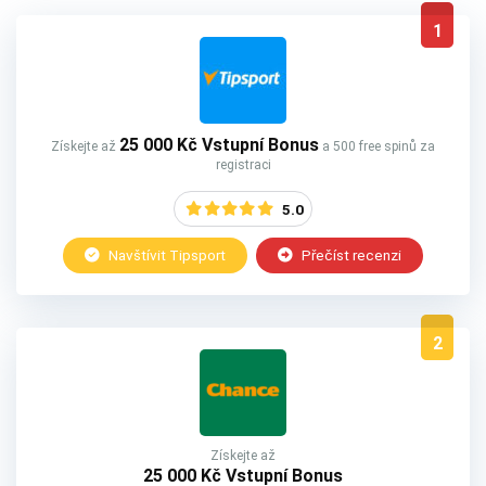
1
25 000 Kč Vstupní Bonus
Získejte až
a 500 free spinů za
registraci
5.0
Navštívit Tipsport
Přečíst recenzi
2
Získejte až
25 000 Kč Vstupní Bonus