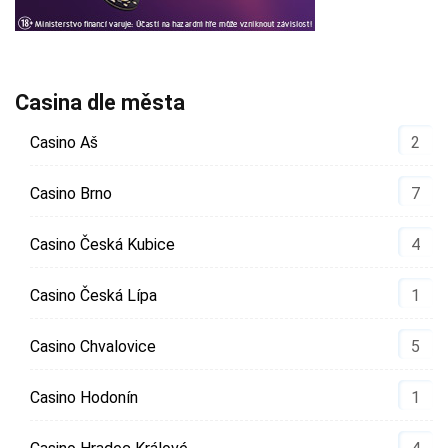
Casina dle města
Casino Aš
2
Casino Brno
7
Casino Česká Kubice
4
Casino Česká Lípa
1
Casino Chvalovice
5
Casino Hodonín
1