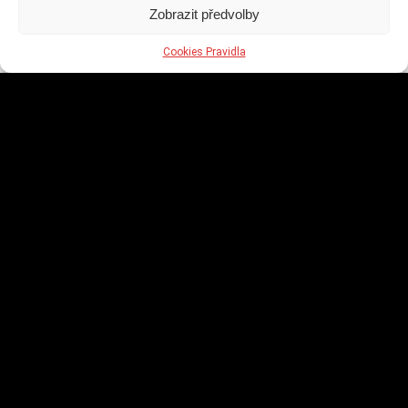
Zobrazit předvolby
25 freespinů na Maxa pouze dnes
Cookies Pravidla
9 července, 2025
210 freespinů na Kajot automatech v
casinu Chance
8 července, 2025
Odebírejte náš newsletter
Získej bonusy a free spiny do emailu!