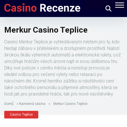
Merkur Casino Teplice
Casino Merkur Teplice je vyhledávaným místem pro ty, kdo
hledají zábavu v přátelském a dostupném prostředí. Nabízí
širokou škálu výherních automatů a elektronické rulety, což
umožňuje hráčům všech úrovní najít si svou oblíbenou hru.
Díky své poloze v centru města a nonstop provozu je
ideální volbou pro večerní výlety nebo relaxaci po
náročném dni. Kromě herního zážitku si návštěvníci cení
také ochotného personálu a příjemné atmosféry, která se
hodí jak pro pravidelné hráče, tak pro nové návštěvníky.
Domů
»
Kamenná casina
»
Merkur Casino Teplice
Casino Teplice