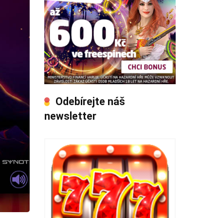
Odebírejte náš
newsletter