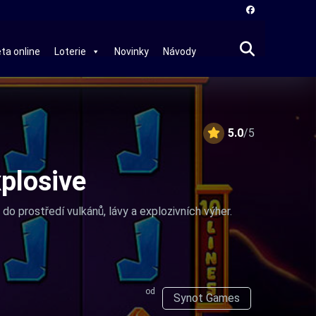
ta online
Loterie
Novinky
Návody
5.0
/5
plosive
o prostředí vulkánů, lávy a explozivních výher.
od
Synot Games