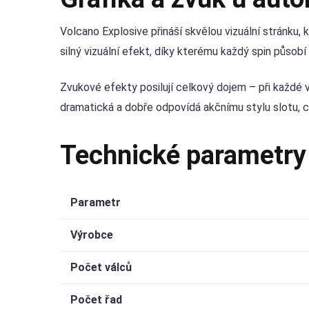
Volcano Explosive přináší skvělou vizuální stránku, 
silný vizuální efekt, díky kterému každý spin působí 
Zvukové efekty posilují celkový dojem – při každé v
dramatická a dobře odpovídá akčnímu stylu slotu, co
Technické parametry
Parametr
Výrobce
Počet válců
Počet řad