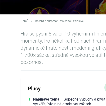
Domů
»
Recenze automatu Volcano Explosive
Hra se pyšní 5 válci, 10 výherními linie
momenty. Po několika hodinách hraní m
dynamické hratelnosti, moderní grafik
1 700× sázka, středně vysokou volatilito
pozornost.
Plusy
Napínavé téma
– Sopečné výbuchy a kryst
vytvářejí vizuálně atraktivní zážitek.