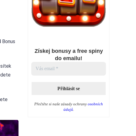
4 Bonus
Získej bonusy a free spiny
do emailu!
esítek
udete
dete
Přečtěte si naše zásady ochrany
osobních
údajů
.