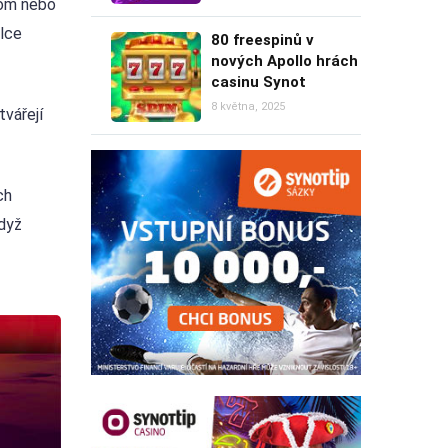
nom nebo
álce
80 freespinů v
nových Apollo hrách
casinu Synot
8 května, 2025
tvářejí
ch
když