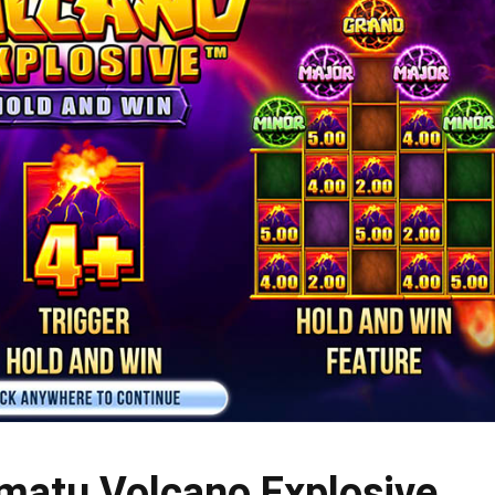
omatu Volcano Explosive