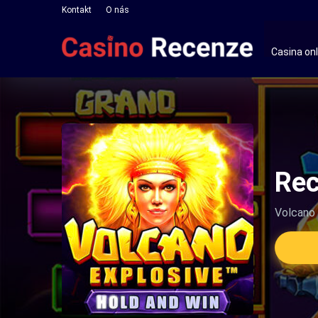
Kontakt
O nás
Casina onl
Rec
Volcano 