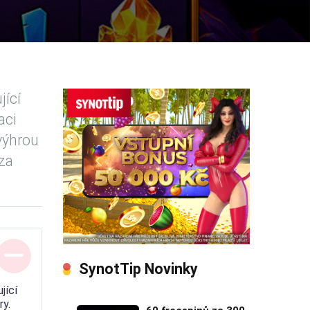
jící
aci
výhrou
 za
SynotTip Novinky
jící
ry.