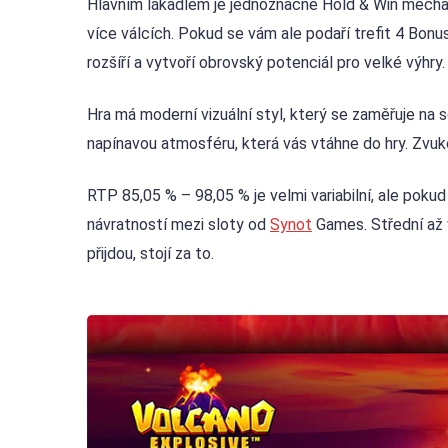
Hlavním lákadlem je jednoznačně Hold & Win mecha
více válcích. Pokud se vám ale podaří trefit 4 Bonu
rozšíří a vytvoří obrovský potenciál pro velké výhry.
Hra má moderní vizuální styl, který se zaměřuje na 
napínavou atmosféru, která vás vtáhne do hry. Zvuk
RTP 85,05 % – 98,05 % je velmi variabilní, ale poku
návratností mezi sloty od
Synot
Games. Střední až v
přijdou, stojí za to.