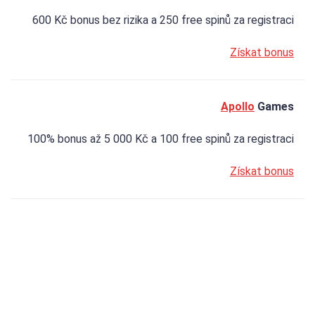
600 Kč bonus bez rizika a 250 free spinů za registraci
Získat bonus
Apollo
Games
100% bonus až 5 000 Kč a 100 free spinů za registraci
Získat bonus