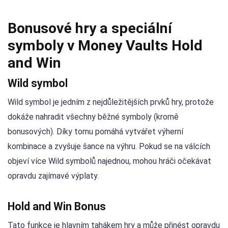
Bonusové hry a speciální
symboly v Money Vaults Hold
and Win
Wild symbol
Wild symbol je jedním z nejdůležitějších prvků hry, protože
dokáže nahradit všechny běžné symboly (kromě
bonusových). Díky tomu pomáhá vytvářet výherní
kombinace a zvyšuje šance na výhru. Pokud se na válcích
objeví více Wild symbolů najednou, mohou hráči očekávat
opravdu zajímavé výplaty.
Hold and Win Bonus
Tato funkce je hlavním tahákem hry a může přinést opravdu