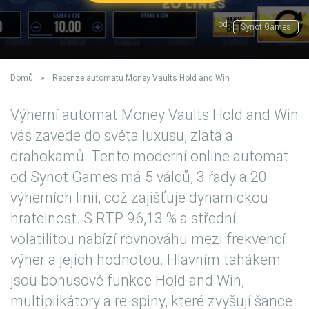
od
Synot Games
Domů
»
Recenze automatu Money Vaults Hold and Win
Výherní automat Money Vaults Hold and Win
vás zavede do světa luxusu, zlata a
drahokamů. Tento moderní online automat
od Synot Games má 5 válců, 3 řady a 20
výherních linií, což zajišťuje dynamickou
hratelnost. S RTP 96,13 % a střední
volatilitou nabízí rovnováhu mezi frekvencí
výher a jejich hodnotou. Hlavním tahákem
jsou bonusové funkce Hold and Win,
multiplikátory a re-spiny, které zvyšují šance