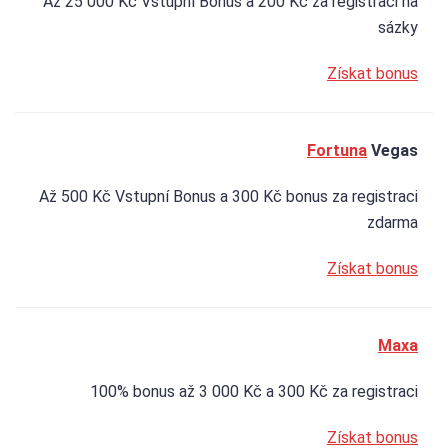
Až 25 000 Kč Vstupní Bonus a 200 Kč za registraci na
sázky
Získat bonus
Fortuna
Vegas
Až 500 Kč Vstupní Bonus a 300 Kč bonus za registraci
zdarma
Získat bonus
Maxa
100% bonus až 3 000 Kč a 300 Kč za registraci
Získat bonus