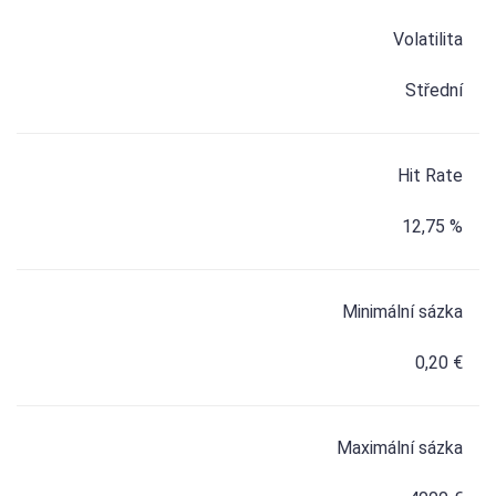
Volatilita
Střední
Hit Rate
12,75 %
Minimální sázka
0,20 €
Maximální sázka