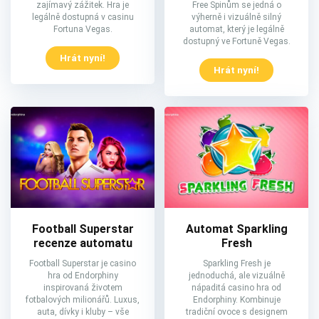
zajímavý zážitek. Hra je
Free Spinům se jedná o
legálně dostupná v casinu
výherně i vizuálně silný
Fortuna Vegas.
automat, který je legálně
dostupný ve Fortuně Vegas.
Hrát nyní!
Hrát nyní!
Football Superstar
Automat Sparkling
recenze automatu
Fresh
Football Superstar je casino
Sparkling Fresh je
hra od Endorphiny
jednoduchá, ale vizuálně
inspirovaná životem
nápaditá casino hra od
fotbalových milionářů. Luxus,
Endorphiny. Kombinuje
auta, dívky i kluby – vše
tradiční ovoce s designem