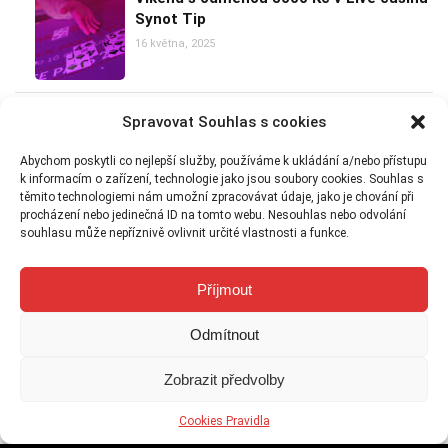
Synot Tip
16 května, 2025
80 freespinů v nových Apollo hrách
Spravovat Souhlas s cookies
casinu Synot
Abychom poskytli co nejlepší služby, používáme k ukládání a/nebo přístupu
8 května, 2025
k informacím o zařízení, technologie jako jsou soubory cookies. Souhlas s
těmito technologiemi nám umožní zpracovávat údaje, jako je chování při
procházení nebo jedinečná ID na tomto webu. Nesouhlas nebo odvolání
souhlasu může nepříznivě ovlivnit určité vlastnosti a funkce.
Příjmout
Odmítnout
Zobrazit předvolby
Cookies Pravidla