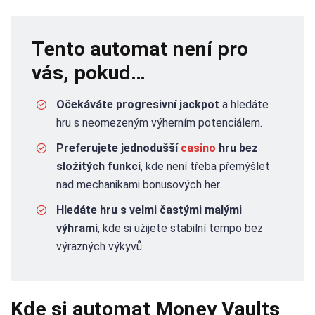
Tento automat není pro
vás, pokud…
Očekáváte progresivní jackpot
a hledáte
hru s neomezeným výherním potenciálem.
Preferujete jednodušší
casino
hru bez
složitých funkcí
, kde není třeba přemýšlet
nad mechanikami bonusových her.
Hledáte hru s velmi častými malými
výhrami
, kde si užijete stabilní tempo bez
výrazných výkyvů.
Kde si automat Money Vaults