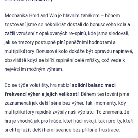
Mechanika Hold and Win je hlavním tahákem – během
testování jsme se několikrát dostali do bonusového kola a
zažili vzrušení z opakovaných re-spinů, kde jsme sledovali,
jak se trezory postupně plní peněžními hodnotami a
multiplikátory. Bonusové kolo dokáže být opravdu napínavé,
obzvláště když se blíží zaplnění celé mřížky, což vede k
největším možným výhrám.
Co se týče volatility, hra nabízí
solidní balanc mezi
frekvencí výher a jejich velikostí
. Během testování jsme
zaznamenali jak delší série bez výher, tak i momenty, kdy
multiplikátory rapidně zvýšily naši výplatu. To znamená, že
hra je vhodná jak pro hráče, kteří rádi riskují, tak i pro ty, kteří
si chtějí užít delší herní seance bez přílišné frustrace.