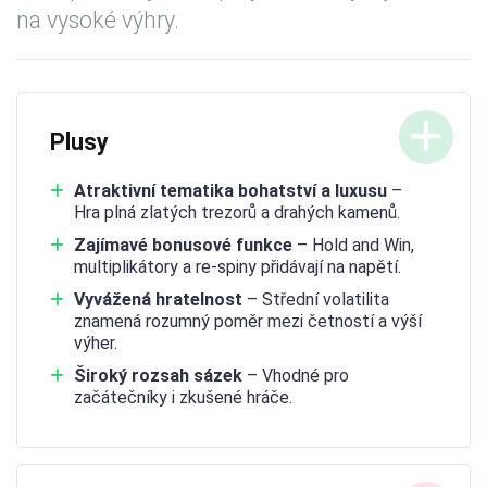
na vysoké výhry.
Plusy
Atraktivní tematika bohatství a luxusu
–
Hra plná zlatých trezorů a drahých kamenů.
Zajímavé bonusové funkce
– Hold and Win,
multiplikátory a re-spiny přidávají na napětí.
Vyvážená hratelnost
– Střední volatilita
znamená rozumný poměr mezi četností a výší
výher.
Široký rozsah sázek
– Vhodné pro
začátečníky i zkušené hráče.