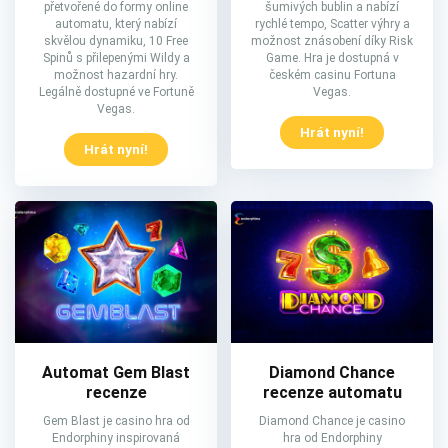
přetvořené do formy online
šumivých bublin a nabízí
automatu, který nabízí
rychlé tempo, Scatter výhry a
skvělou dynamiku, 10 Free
možnost znásobení díky Risk
Spinů s přilepenými Wildy a
Game. Hra je dostupná v
možnost hazardní hry.
českém casinu Fortuna
Legálně dostupné ve Fortuně
Vegas.
Vegas.
Hrát nyní!
Hrát nyní!
Diamond Chance
Automat Gem Blast
recenze automatu
recenze
Diamond Chance je casino
Gem Blast je casino hra od
hra od Endorphiny
Endorphiny inspirovaná