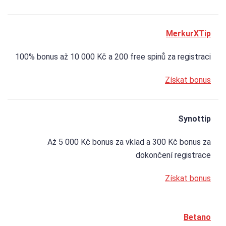
MerkurXTip
100% bonus až 10 000 Kč a 200 free spinů za registraci
Získat bonus
Synottip
Až 5 000 Kč bonus za vklad a 300 Kč bonus za
dokončení registrace
Získat bonus
Betano