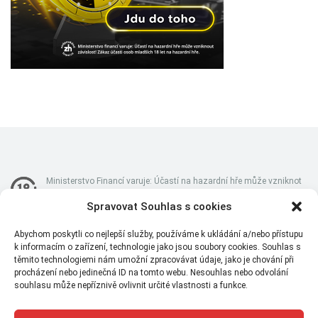
Ministerstvo Financí varuje: Účastí na hazardní hře může vzniknot
závislost!
Spravovat Souhlas s cookies
Upozornění:
Tyto webové stránky, jak články tak kategorie, obsahují affiliate odkazy.
Abychom poskytli co nejlepší služby, používáme k ukládání a/nebo přístupu
Pokud se přes ně zaregistrujete nebo provedete nákup, můžeme získat provizi – a to
k informacím o zařízení, technologie jako jsou soubory cookies. Souhlas s
bez jakýchkoli dalších nákladů pro vás.
těmito technologiemi nám umožní zpracovávat údaje, jako je chování při
procházení nebo jedinečná ID na tomto webu. Nesouhlas nebo odvolání
souhlasu může nepříznivě ovlivnit určité vlastnosti a funkce.
© Copyright 2024 Casino Recenze - www.casinorecenze.cz |