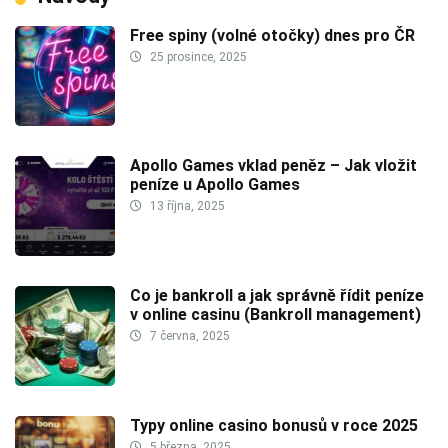
Free spiny (volné otočky) dnes pro ČR
25 prosince, 2025
Apollo Games vklad peněz – Jak vložit
peníze u Apollo Games
13 října, 2025
Co je bankroll a jak správně řídit peníze
v online casinu (Bankroll management)
7 června, 2025
Typy online casino bonusů v roce 2025
5 března, 2025