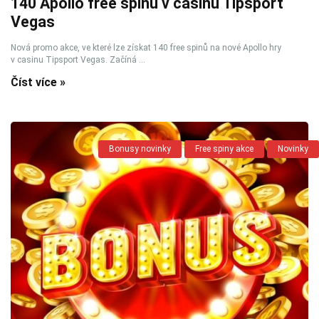
140 Apollo free spinů v casinu Tipsport
Vegas
Nová promo akce, ve které lze získat 140 free spinů na nové Apollo hry
v casinu Tipsport Vegas. Začíná ...
Číst více »
Bonusy novinky
Free spiny akce
Novinky