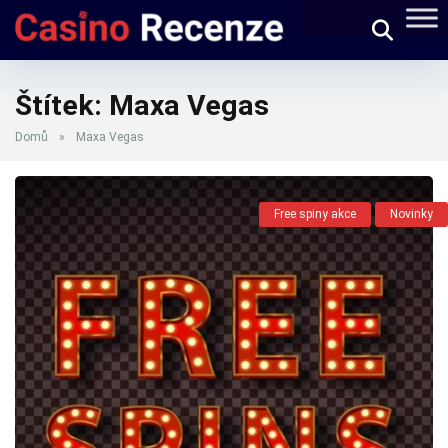
Štítek:
Maxa Vegas
Domů
»
Maxa Vegas
Free spiny akce
Novinky