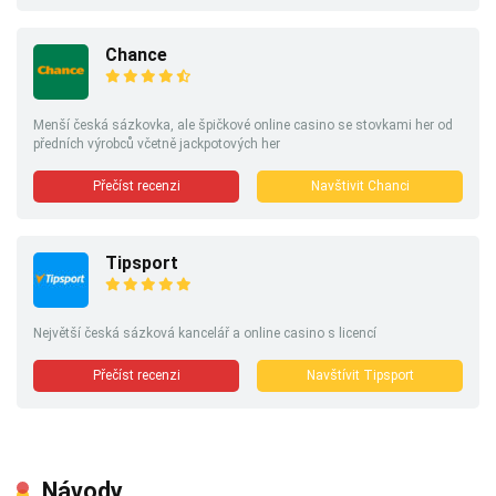
Chance
Menší česká sázkovka, ale špičkové online casino se stovkami her od
předních výrobců včetně jackpotových her
Přečíst recenzi
Navštivit Chanci
Tipsport
Největší česká sázková kancelář a online casino s licencí
Přečíst recenzi
Navštívit Tipsport
Návody