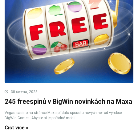
30 června, 2025
245 freespinů v BigWin novinkách na Maxa
Vegas casino na stránce Maxa přidalo spoustu nových her od výrobce
BigWin Games. Abyste si je pořádně mohli ...
Číst více »