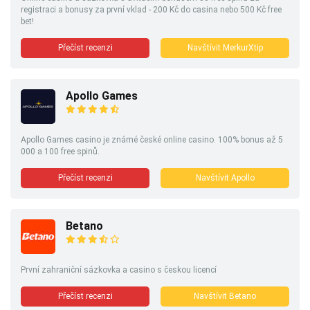
registraci a bonusy za první vklad - 200 Kč do casina nebo 500 Kč free
bet!
Přečíst recenzi
Navštívit MerkurXtip
Apollo Games
Apollo Games casino je známé české online casino. 100% bonus až 5
000 a 100 free spinů.
Přečíst recenzi
Navštívit Apollo
Betano
První zahraniční sázkovka a casino s českou licencí
Přečíst recenzi
Navštívit Betano