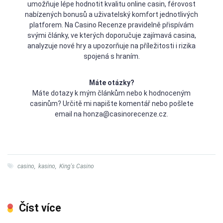
umožňuje lépe hodnotit kvalitu online casin, férovost
nabízených bonusů a uživatelský komfort jednotlivých
platforem. Na Casino Recenze pravidelně přispívám
svými články, ve kterých doporučuje zajímavá casina,
analyzuje nové hry a upozorňuje na příležitosti i rizika
spojená s hraním.
Máte otázky?
Máte dotazy k mým článkům nebo k hodnoceným
casinům? Určitě mi napište komentář nebo pošlete
email na honza@casinorecenze.cz.
casino
,
kasino
,
King's Casino
Číst více