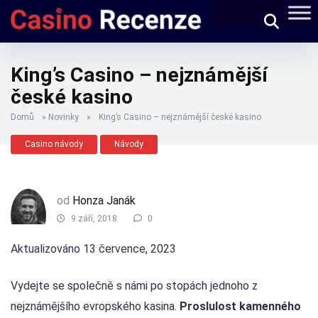
King’s Casino – nejznámější
české kasino
Domů
»
Novinky
»
King’s Casino – nejznámější české kasino
Casino návody
Návody
od
Honza Janák
9 září, 2018
0
Aktualizováno 13 července, 2023
Vydejte se společně s námi po stopách jednoho z
nejznámějšího evropského kasina.
Proslulost kamenného