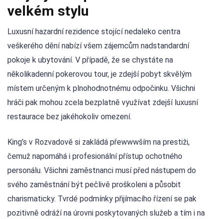
velkém stylu
Luxusní hazardní rezidence stojící nedaleko centra
veškerého dění nabízí všem zájemcům nadstandardní
pokoje k ubytování. V případě, že se chystáte na
několikadenní pokerovou tour, je zdejší pobyt skvělým
místem určeným k plnohodnotnému odpočinku. Všichni
hráči pak mohou zcela bezplatně využívat zdejší luxusní
restaurace bez jakéhokoliv omezení.
King’s v Rozvadově si zakládá přewwwším na prestiži,
čemuž napomáhá i profesionální přístup ochotného
personálu. Všichni zaměstnanci musí před nástupem do
svého zaměstnání být pečlivě proškoleni a působit
charismaticky. Tvrdé podmínky přijímacího řízení se pak
pozitivně odráží na úrovni poskytovaných služeb a tím i na