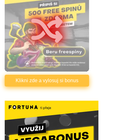
Klikni zde a vylosuj si bonus