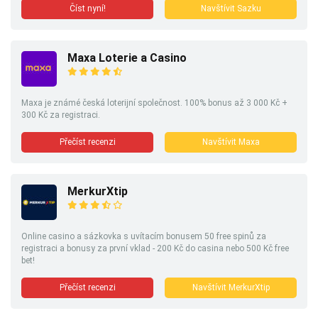
Číst nyní!
Navštívit Sazku
Maxa Loterie a Casino
Maxa je známé česká loterijní společnost. 100% bonus až 3 000 Kč +
300 Kč za registraci.
Přečíst recenzi
Navštívit Maxa
MerkurXtip
Online casino a sázkovka s uvítacím bonusem 50 free spinů za
registraci a bonusy za první vklad - 200 Kč do casina nebo 500 Kč free
bet!
Přečíst recenzi
Navštívit MerkurXtip