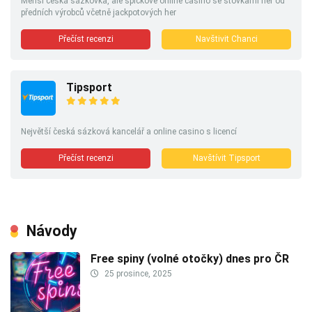
Menší česká sázkovka, ale špičkové online casino se stovkami her od
předních výrobců včetně jackpotových her
Přečíst recenzi
Navštivit Chanci
Tipsport
Největší česká sázková kancelář a online casino s licencí
Přečíst recenzi
Navštívit Tipsport
Návody
Free spiny (volné otočky) dnes pro ČR
25 prosince, 2025