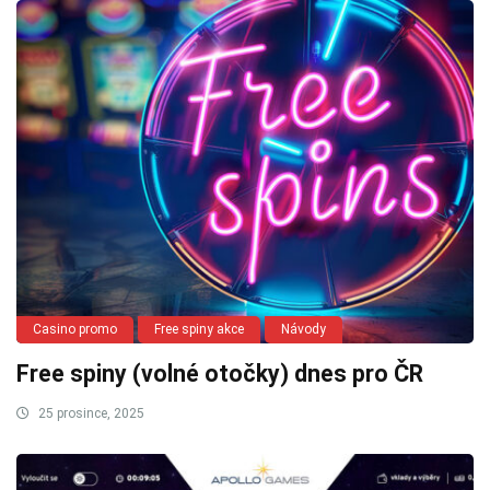
Casino promo
Free spiny akce
Návody
Free spiny (volné otočky) dnes pro ČR
25 prosince, 2025