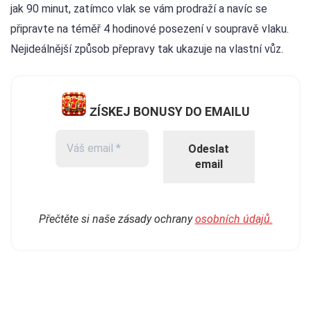
jak 90 minut, zatímco vlak se vám prodraží a navíc se
připravte na téměř 4 hodinové posezení v soupravě vlaku.
Nejideálnější způsob přepravy tak ukazuje na vlastní vůz.
ÍSKEJ BONUSY DO EMAILU
Z
Přečtěte si naše zásady ochrany
osobních údajů.