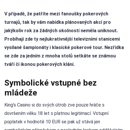
V případě, že patříte mezi fanoušky pokerových
turnajů, tak by vám nabídka plánovaných akcí pro
jakýkoliv rok za žádných okolností neměla uniknout.
Probíhají zde ty nejlukrativnější televizními stanicemi
vysílané šampionáty i klasické pokerové tour. Nezřídka
se zde za jedním z mnoha stolů setkáte se známou
tváří či ikonou pokerových klání.
Symbolické vstupné bez
mládeže
King’s Casino si do svých útrob zve pouze hráče s
dovršením věku 18 let s platnou legitimací. Vstupní
poplatek v hodnotě 10 EUR se pak už stává jen