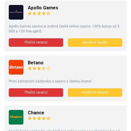
Apollo Games
Apollo Games casino je známé české online casino. 100% bonus až 5
000 a 100 free spinů.
Přečíst recenzi
Navštívit Apollo
Betano
První zahraniční sázkovka a casino s českou licencí
Přečíst recenzi
Navštívit Betano
Chance