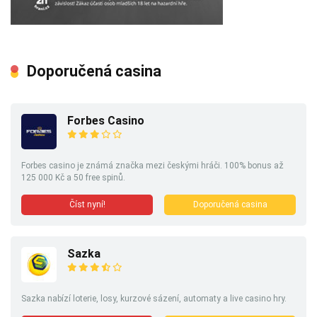
Doporučená casina
Forbes Casino
Forbes casino je známá značka mezi českými hráči. 100% bonus až
125 000 Kč a 50 free spinů.
Číst nyní!
Doporučená casina
Sazka
Sazka nabízí loterie, losy, kurzové sázení, automaty a live casino hry.