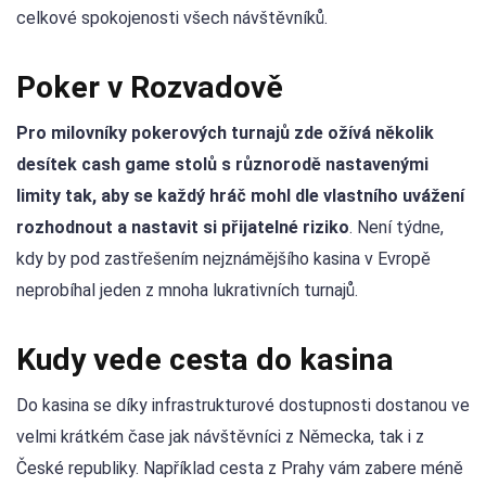
celkové spokojenosti všech návštěvníků.
Poker v Rozvadově
Pro milovníky pokerových turnajů zde ožívá několik
desítek cash game stolů s různorodě nastavenými
limity tak, aby se každý hráč mohl dle vlastního uvážení
rozhodnout a nastavit si přijatelné riziko
. Není týdne,
kdy by pod zastřešením nejznámějšího kasina v Evropě
neprobíhal jeden z mnoha lukrativních turnajů.
Kudy vede cesta do kasina
Do kasina se díky infrastrukturové dostupnosti dostanou ve
velmi krátkém čase jak návštěvníci z Německa, tak i z
České republiky. Například cesta z Prahy vám zabere méně