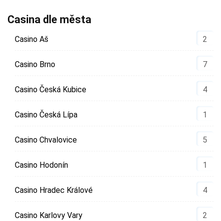
Casina dle města
Casino Aš
2
Casino Brno
7
Casino Česká Kubice
4
Casino Česká Lípa
1
Casino Chvalovice
5
Casino Hodonín
1
Casino Hradec Králové
4
Casino Karlovy Vary
2