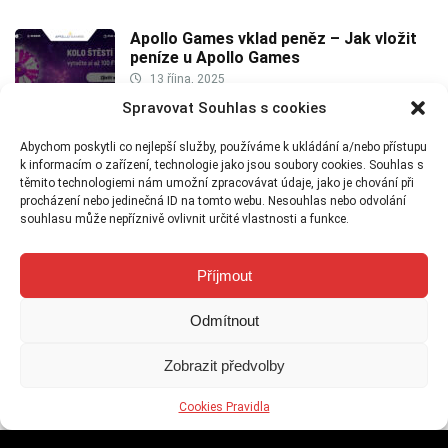
Apollo Games vklad peněz – Jak vložit
peníze u Apollo Games
13 října, 2025
Spravovat Souhlas s cookies
Abychom poskytli co nejlepší služby, používáme k ukládání a/nebo přístupu
k informacím o zařízení, technologie jako jsou soubory cookies. Souhlas s
Asijské dobrodružství se 100 freespiny
těmito technologiemi nám umožní zpracovávat údaje, jako je chování při
v Apollu
procházení nebo jedinečná ID na tomto webu. Nesouhlas nebo odvolání
22 července, 2025
souhlasu může nepříznivě ovlivnit určité vlastnosti a funkce.
Příjmout
Získejte až 200 free spinů na Casimi
hrách v Merkur casinu
Odmítnout
15 července, 2025
Zobrazit předvolby
Cookies Pravidla
25 freespinů na Maxa pouze dnes