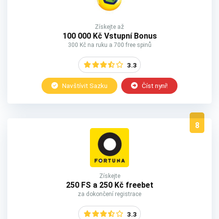
Získejte až
100 000 Kč Vstupní Bonus
300 Kč na ruku a 700 free spinů
3.3
Navštívit Sazku
Číst nyní!
8
Získejte
250 FS a 250 Kč freebet
za dokončení registrace
3.3