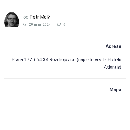
od
Petr Malý
20 října, 2024
0
Adresa
Brána 177, 664 34 Rozdrojovice (najdete vedle Hotelu
Atlantis)
Mapa