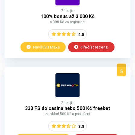
Získejte
100% bonus až 3 000 Kč
a 300 Kč za registraci
4.5
Navštívit Maxa
Přečíst recenzi
5
Získejte
333 FS do casina nebo 500 Kč freebet
za vklad 500 Kč a protočení
3.8