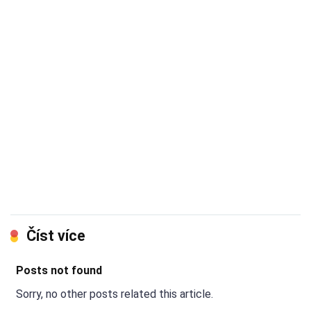
Číst více
Posts not found
Sorry, no other posts related this article.