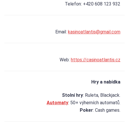
Telefon: +420 608 123 932
Email:
kasinoatlantis@gmail.com
Web:
https://casinoatlantis.cz
Hry a nabídka
Stolní hry
: Ruleta, Blackjack.
Automaty
: 50+ výherních automatů.
Poker
: Cash games.