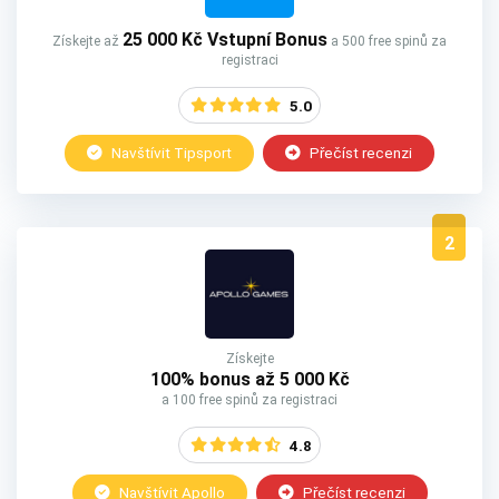
25 000 Kč Vstupní Bonus
Získejte až
a 500 free spinů za
registraci
5.0
Navštívit Tipsport
Přečíst recenzi
2
Získejte
100% bonus až 5 000 Kč
a 100 free spinů za registraci
4.8
Navštívit Apollo
Přečíst recenzi