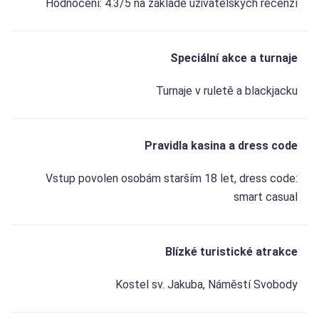
Hodnocení: 4.3/5 na základě uživatelských recenzí
Speciální akce a turnaje
Turnaje v ruletě a blackjacku
Pravidla kasina a dress code
Vstup povolen osobám starším 18 let, dress code:
smart casual
Blízké turistické atrakce
Kostel sv. Jakuba, Náměstí Svobody