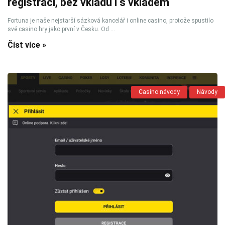
registraci, bez vkladu i s vkladem
Fortuna je naše nejstarší sázková kancelář i online casino, protože spustilo
své casino hry jako první v Česku. Od ...
Číst více »
Casino návody
Návody