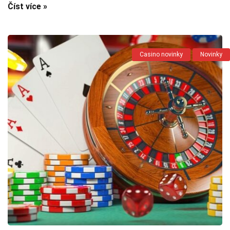
Číst více »
Casino novinky
Novinky