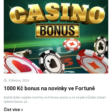
8 března, 2024
1000 Kč bonus na novinky ve Fortuně
Každý týden najdete nové hry ve Fortuna casinu a na ně pak můžete získat i
týdenní bonus až ...
Číst více »