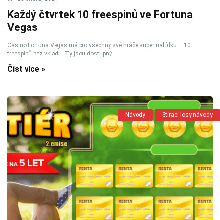
Každý čtvrtek 10 freespinů ve Fortuna
Vegas
Casino Fortuna Vegas má pro všechny své hráče super nabídku – 10
freespinů bez vkladu. Ty jsou dostupný ...
Číst více »
Návody
Stírací losy návody