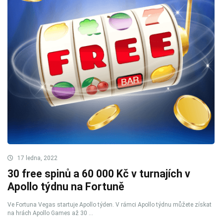
17 ledna, 2022
30 free spinů a 60 000 Kč v turnajích v
Apollo týdnu na Fortuně
Ve Fortuna Vegas startuje Apollo týden. V rámci Apollo týdnu můžete získat
na hrách Apollo Games až 30 ...