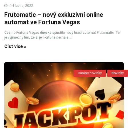
14 ledna, 2022
Frutomatic – nový exkluzivní online
automat ve Fortuna Vegas
Casino Fortuna Vegas dneska spustilo nový hrací automat Frutomatic. Ten
je výjimečný tím, že si jej Fortuna nechala ...
Číst více »
Casino novinky
Novinky