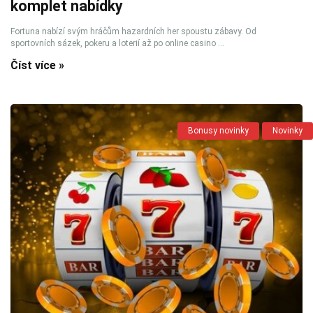
komplet nabídky
Fortuna nabízí svým hráčům hazardních her spoustu zábavy. Od
sportovních sázek, pokeru a loterií až po online casino ...
Číst více »
Bonusy novinky
Novinky