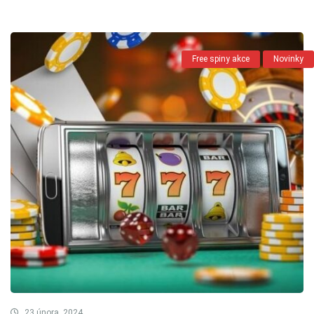
Free spiny akce
Novinky
23 února, 2024