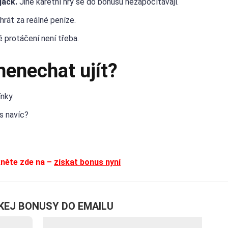
jack.
Jiné karetní hry se do bonusu nezapočítávají.
hrát za reálné peníze.
é protáčení není třeba.
nenechat ujít?
nky.
us navíc?
kněte zde na –
získat bonus nyní
SKEJ BONUSY DO EMAILU