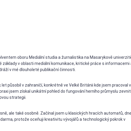
lventem oboru Mediální studia a žurnalistika na Masarykově univerzit
 základy v oblasti mediální komunikace, kritické práce s informacemi 
dráží v mé dlouholeté publikační činnosti.
let působil v zahraničí, konkrétně ve Velké Británii kde jsem pracoval v
praxi jsem získal unikátní pohled do fungování herního průmyslu zevnitř
vou strategii.
sně, ale také osobně. Začínal jsem u klasických hracích automatů, dn
zdarma, protože oceňuji kreativitu vývojářů a technologický pokrok v