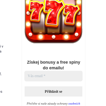
ě v
a
Získej bonusy a free spiny
do emailu!
,
es
Přečtěte si naše zásady ochrany
osobních