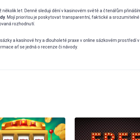
ž několik let. Denně sleduji dění v kasinovém světě a čtenářům přináší
ody
. Mojí prioritou je poskytovat transparentní, faktické a srozumitelné
ovaná rozhodnutí.
ázky a kasínové hry a dlouholeté praxe v online sázkovém prostředí v
rmace ať se jedná o recenze či návody.