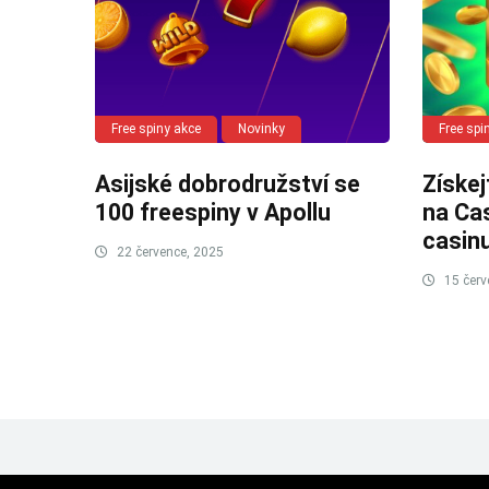
Free spiny akce
Novinky
Free spi
Asijské dobrodružství se
Získej
100 freespiny v Apollu
na Ca
casin
22 července, 2025
15 červ