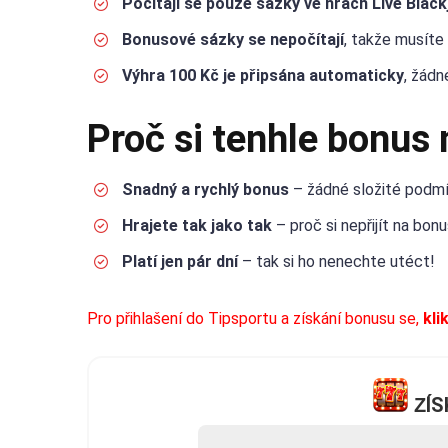
Počítají se pouze sázky ve hrách Live Black
Bonusové sázky se nepočítají
, takže musíte 
Výhra 100 Kč je připsána automaticky
, žádn
Proč si tenhle bonus 
Snadný a rychlý bonus
– žádné složité podmí
Hrajete tak jako tak
– proč si nepřijít na bon
Platí jen pár dní
– tak si ho nenechte utéct!
Pro přihlašení do Tipsportu a získání bonusu se,
kli
Í
Z