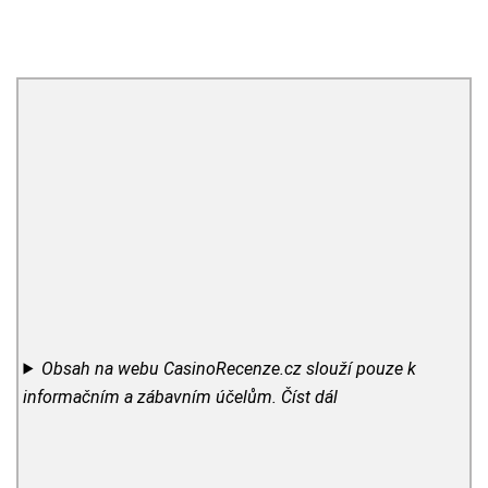
Obsah na webu CasinoRecenze.cz slouží pouze k
informačním a zábavním účelům.
Číst dál