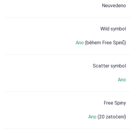
Neuvedeno
Wild symbol
Ano
(během Free Spinů)
Scatter symbol
Ano
Free Spiny
Ano
(20 zatočení)