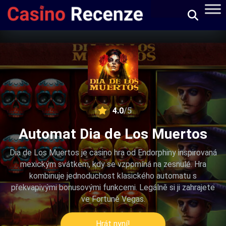
4.0
/5
Automat Dia de Los Muertos
Dia de Los Muertos je casino hra od Endorphiny inspirovaná
mexickým svátkem, kdy se vzpomíná na zesnulé. Hra
kombinuje jednoduchost klasického automatu s
překvapivými bonusovými funkcemi. Legálně si ji zahrajete
ve Fortuně Vegas.
Hrát nyní!