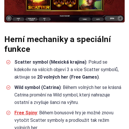
Herní mechaniky a speciální
funkce
Scatter symbol (Mexická krajina)
: Pokud se
kdekoliv na válcích objeví 3 a více Scatter symbolů,
aktivuje se
20 volných her (Free Games)
.
Wild symbol (Catrina)
: Během volných her se krásná
Catrina promění na Wild symbol, který nahrazuje
ostatní a zvyšuje šanci na výhru.
Free Spiny
: Během bonusové hry je možné znovu
vytočit Scatter symboly a prodloužit tak režim
volných her.