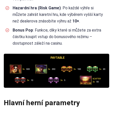
Hazardní hra (Risk Game)
: Po každé výhře si
můžete zahrát karetní hru, kde výběrem vyšší karty
než dealerova znásobíte výhru až
10×
.
Bonus Pop
: Funkce, díky které si můžete za extra
částku koupit vstup do bonusového režimu –
dostupnost záleží na casinu.
Hlavní herní parametry