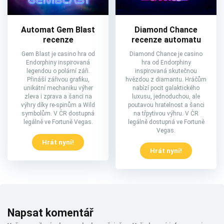
Diamond Chance
Automat Gem Blast
recenze automatu
recenze
Diamond Chance je casino
Gem Blast je casino hra od
hra od Endorphiny
Endorphiny inspirovaná
inspirovaná skutečnou
legendou o polární záři.
hvězdou z diamantu. Hráčům
Přináší zářivou grafiku,
nabízí pocit galaktického
unikátní mechaniku výher
luxusu, jednoduchou, ale
zleva i zprava a šanci na
poutavou hratelnost a šanci
výhry díky re-spinům a Wild
na třpytivou výhru. V ČR
symbolům. V ČR dostupná
legálně dostupná ve Fortuně
legálně ve Fortuně Vegas.
Vegas.
Hrát nyní!
Hrát nyní!
Napsat komentář