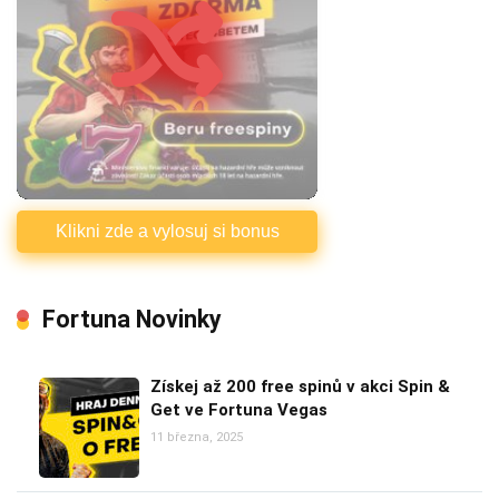
Klikni zde a vylosuj si bonus
Fortuna Novinky
Získej až 200 free spinů v akci Spin &
Get ve Fortuna Vegas
11 března, 2025