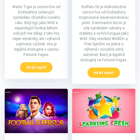
Water Tiger je casino hra od
Buffalo 50 je dobrodružná
Endorphiny oslavující
casino hra od Endorphiny
symboliku čínského nového
inspirovaná severoamerickou
roku. Bílý tygr jako Wild a
prérií. Dominantní bizon je
expandující funkce během
zde symbolem odvahy a
volných her dělají z této hry
stability a ve hře funguje jako
nejen estetický, ale i výherně
Wild. Díky stacked Wildům a
zajímavý zážitek. Hra je
Free Spinům se jedná o
legálně dostupná v casinu
výherně i vizuálně silný
Fortuna Vegas.
automat, který je legálně
dostupný ve Fortuně Vegas.
Hrát nyní!
Hrát nyní!