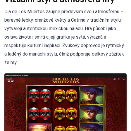
Dia de Los Muertos zaujme především svou atmosférou –
barevné lebky, oranžové květy a Catrina v tradičním stylu
vytvářejí autentickou mexickou náladu. Hra působí jako
oslava života i smrti a její grafika je sytá, výrazná a
respektuje kulturní inspiraci. Zvukový doprovod je rytmický
a laděný do mariachi stylu, čímž podporuje celkový zážitek
ze hry.