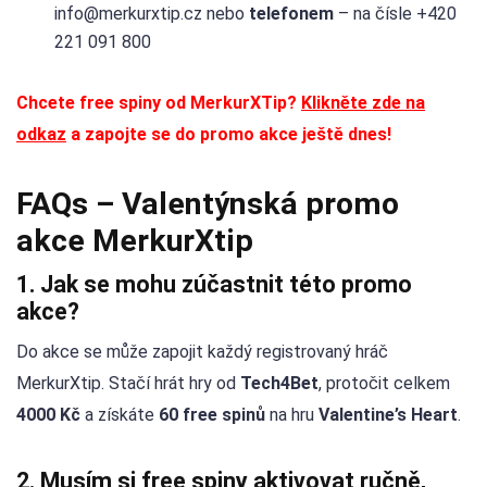
info@merkurxtip.cz nebo
telefonem
– na čísle +420
221 091 800
Chcete free spiny od MerkurXTip?
Klikněte zde na
odkaz
a zapojte se do promo akce ještě dnes!
FAQs – Valentýnská promo
akce MerkurXtip
1. Jak se mohu zúčastnit této promo
akce?
Do akce se může zapojit každý registrovaný hráč
MerkurXtip. Stačí hrát hry od
Tech4Bet
, protočit celkem
4000 Kč
a získáte
60 free spinů
na hru
Valentine’s Heart
.
2. Musím si free spiny aktivovat ručně,