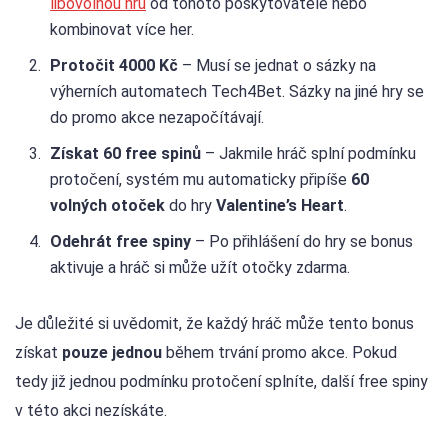
libovolnou hru
od tohoto poskytovatele nebo
kombinovat více her.
Protočit 4000 Kč
– Musí se jednat o sázky na
výherních automatech Tech4Bet. Sázky na jiné hry se
do promo akce nezapočítávají.
Získat 60 free spinů
– Jakmile hráč splní podmínku
protočení, systém mu automaticky připíše
60
volných otoček
do hry
Valentine’s Heart
.
Odehrát free spiny
– Po přihlášení do hry se bonus
aktivuje a hráč si může užít otočky zdarma.
Je důležité si uvědomit, že každý hráč může tento bonus
získat
pouze jednou
během trvání promo akce. Pokud
tedy již jednou podmínku protočení splníte, další free spiny
v této akci nezískáte.