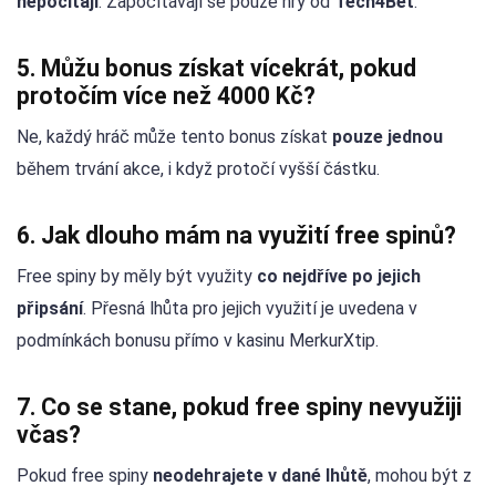
nepočítají
. Započítávají se pouze hry od
Tech4Bet
.
5. Můžu bonus získat vícekrát, pokud
protočím více než 4000 Kč?
Ne, každý hráč může tento bonus získat
pouze jednou
během trvání akce, i když protočí vyšší částku.
6. Jak dlouho mám na využití free spinů?
Free spiny by měly být využity
co nejdříve po jejich
připsání
. Přesná lhůta pro jejich využití je uvedena v
podmínkách bonusu přímo v kasinu MerkurXtip.
7. Co se stane, pokud free spiny nevyužiji
včas?
Pokud free spiny
neodehrajete v dané lhůtě
, mohou být z