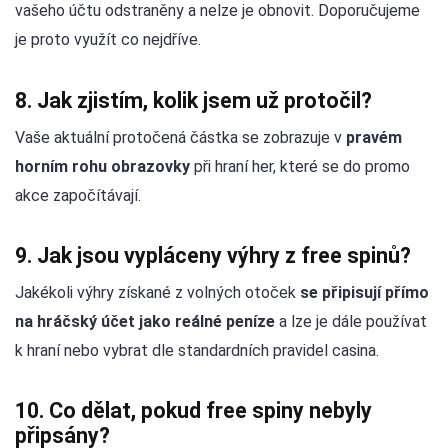
vašeho účtu odstraněny a nelze je obnovit. Doporučujeme
je proto využít co nejdříve.
8. Jak zjistím, kolik jsem už protočil?
Vaše aktuální protočená částka se zobrazuje v
pravém
horním rohu obrazovky
při hraní her, které se do promo
akce započítávají.
9. Jak jsou vypláceny výhry z free spinů?
Jakékoli výhry získané z volných otoček
se připisují přímo
na hráčský účet jako reálné peníze
a lze je dále používat
k hraní nebo vybrat dle standardních pravidel casina.
10. Co dělat, pokud free spiny nebyly
připsány?