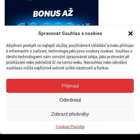
Spravovat Souhlas s cookies
Abychom poskytli co nejlepší služby, používáme k ukládání a/nebo přístupu
k informacím o zařízení, technologie jako jsou soubory cookies. Souhlas s
těmito technologiemi nám umožní zpracovávat údaje, jako je chování při
procházení nebo jedinečná ID na tomto webu. Nesouhlas nebo odvolání
souhlasu může nepříznivě ovlivnit určité vlastnosti a funkce.
Příjmout
Odmítnout
Zobrazit předvolby
Cookies Pravidla