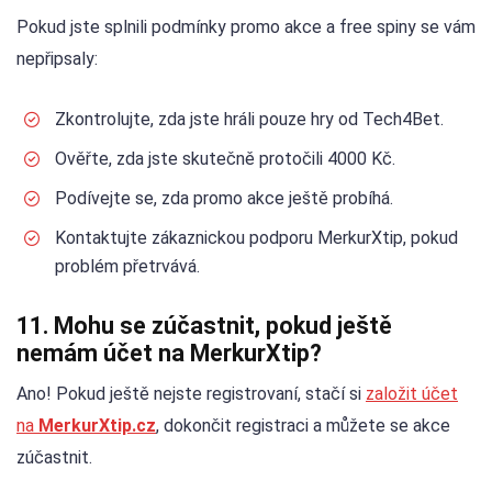
Pokud jste splnili podmínky promo akce a free spiny se vám
nepřipsaly:
Zkontrolujte, zda jste hráli pouze hry od Tech4Bet.
Ověřte, zda jste skutečně protočili 4000 Kč.
Podívejte se, zda promo akce ještě probíhá.
Kontaktujte zákaznickou podporu MerkurXtip, pokud
problém přetrvává.
11. Mohu se zúčastnit, pokud ještě
nemám účet na MerkurXtip?
Ano! Pokud ještě nejste registrovaní, stačí si
založit účet
na
MerkurXtip.cz
, dokončit registraci a můžete se akce
zúčastnit.