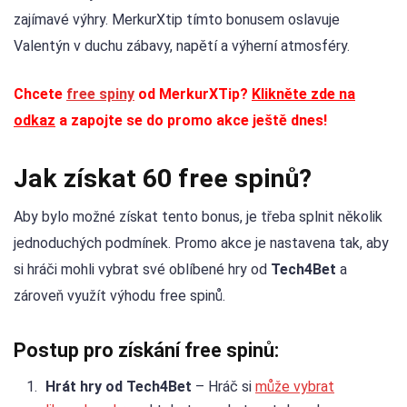
zajímavé výhry. MerkurXtip tímto bonusem oslavuje
Valentýn v duchu zábavy, napětí a výherní atmosféry.
Chcete
free spiny
od MerkurXTip?
Klikněte zde na
odkaz
a zapojte se do promo akce ještě dnes!
Jak získat 60 free spinů?
Aby bylo možné získat tento bonus, je třeba splnit několik
jednoduchých podmínek. Promo akce je nastavena tak, aby
si hráči mohli vybrat své oblíbené hry od
Tech4Bet
a
zároveň využít výhodu free spinů.
Postup pro získání free spinů:
Hrát hry od Tech4Bet
– Hráč si
může vybrat