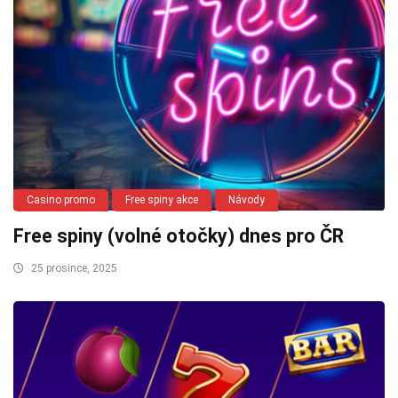
Casino promo
Free spiny akce
Návody
Free spiny (volné otočky) dnes pro ČR
25 prosince, 2025