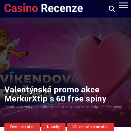
Valentýnská promo akce
MerkurXtip s 60 free spiny
Domů
»
Novinky
»
Valentýnská promo akce MerkurXtip s 60 free spiny
Free spiny akce
Novinky
Víkendové promo akce