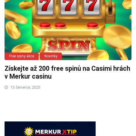
Free spiny akce
Novinky
Získejte až 200 free spinů na Casimi hrách
v Merkur casinu
15 července, 2025