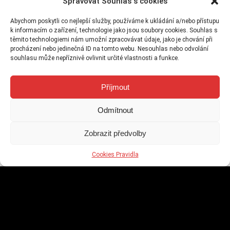
Spravovat Souhlas s cookies
Asijské dobrodružství se 100 freespiny
Abychom poskytli co nejlepší služby, používáme k ukládání a/nebo přístupu
v Apollu
k informacím o zařízení, technologie jako jsou soubory cookies. Souhlas s
těmito technologiemi nám umožní zpracovávat údaje, jako je chování při
22 července, 2025
procházení nebo jedinečná ID na tomto webu. Nesouhlas nebo odvolání
souhlasu může nepříznivě ovlivnit určité vlastnosti a funkce.
Příjmout
Získejte až 200 free spinů na Casimi
hrách v Merkur casinu
15 července, 2025
Odmítnout
Zobrazit předvolby
25 freespinů na Maxa pouze dnes
Cookies Pravidla
9 července, 2025