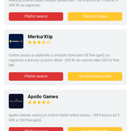
Maxa je známé česká loterijní společnost. 100% bonus až 3 000 Kč +
300 Kč za registraci.
Přečíst recenzi
Navštívit Maxa
MerkurXtip
Online casino a sázkovka s uvítacím bonusem 50 free spinů za
registraci a bonusy za první vklad - 200 Kč do casina nebo 500 Kč free
bet!
Přečíst recenzi
Navštívit MerkurXtip
Apollo Games
Apollo Games casino je známé české online casino. 100% bonus až 5
000 a 100 free spinů.