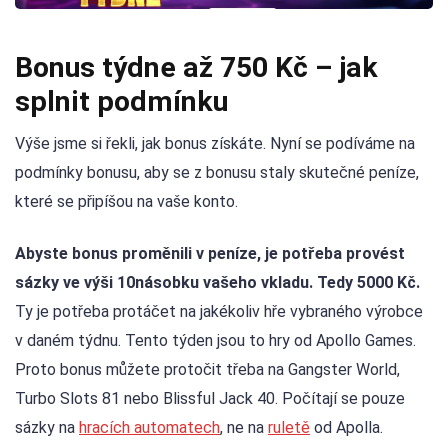
Bonus týdne až 750 Kč – jak
splnit podmínku
Výše jsme si řekli, jak bonus získáte. Nyní se podíváme na
podmínky bonusu, aby se z bonusu staly skutečné peníze,
které se připíšou na vaše konto.
Abyste bonus proměnili v peníze, je potřeba provést
sázky ve výši 10násobku vašeho vkladu. Tedy 5000 Kč.
Ty je potřeba protáčet na jakékoliv hře vybraného výrobce
v daném týdnu. Tento týden jsou to hry od Apollo Games.
Proto bonus můžete protočit třeba na Gangster World,
Turbo Slots 81 nebo Blissful Jack 40. Počítají se pouze
sázky na
hracích automatech
, ne na
ruletě
od Apolla.