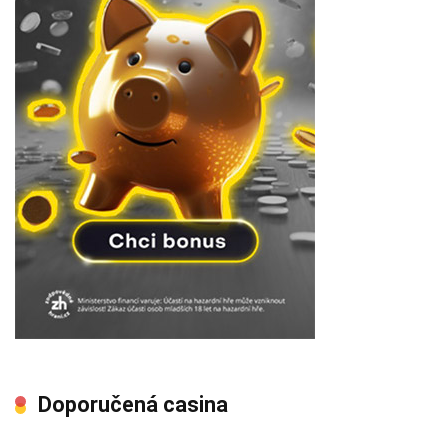
Doporučená casina