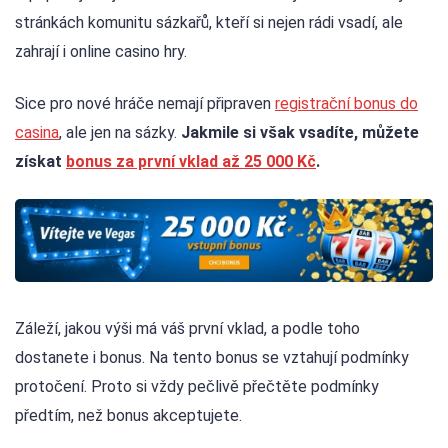
stránkách komunitu sázkařů, kteří si nejen rádi vsadí, ale
zahrají i online casino hry.
Sice pro nové hráče nemají připraven
registrační bonus do
casina
, ale jen na sázky.
Jakmile si však vsadíte, můžete
získat
bonus za první vklad až 25 000 Kč
.
Záleží, jakou výši má váš první vklad, a podle toho
dostanete i bonus. Na tento bonus se vztahují podmínky
protočení. Proto si vždy pečlivě přečtěte podmínky
předtím, než bonus akceptujete.