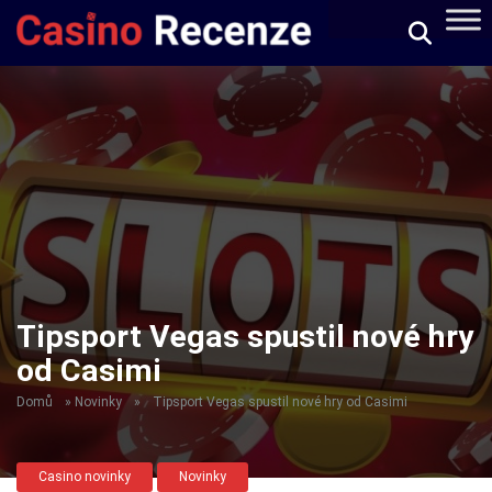
Tipsport Vegas spustil nové hry
od Casimi
Domů
»
Novinky
»
Tipsport Vegas spustil nové hry od Casimi
Casino novinky
Novinky