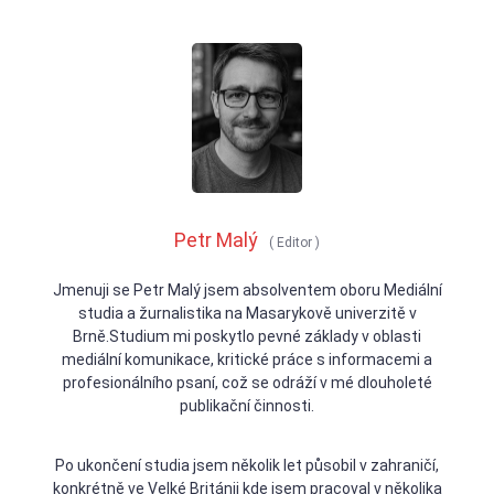
Petr Malý
(
Editor
)
Jmenuji se Petr Malý jsem absolventem oboru Mediální
studia a žurnalistika na Masarykově univerzitě v
Brně.Studium mi poskytlo pevné základy v oblasti
mediální komunikace, kritické práce s informacemi a
profesionálního psaní, což se odráží v mé dlouholeté
publikační činnosti.
Po ukončení studia jsem několik let působil v zahraničí,
konkrétně ve Velké Británii kde jsem pracoval v několika