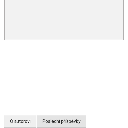
O autorovi
Poslední příspěvky