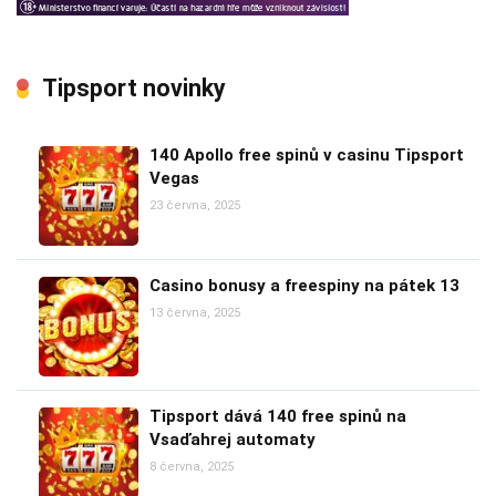
Tipsport novinky
140 Apollo free spinů v casinu Tipsport
Vegas
23 června, 2025
Casino bonusy a freespiny na pátek 13
13 června, 2025
Tipsport dává 140 free spinů na
Vsaďahrej automaty
8 června, 2025