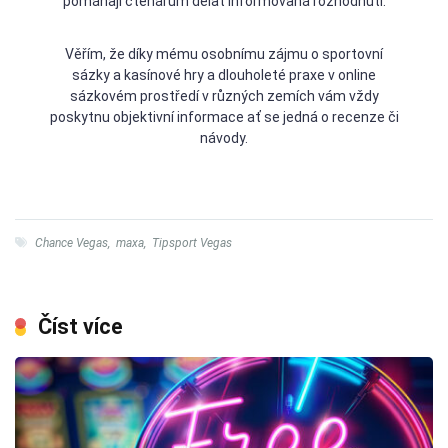
pomáhají čtenářům dělat informovaná rozhodnutí.
Věřím, že díky mému osobnímu zájmu o sportovní
sázky a kasínové hry a dlouholeté praxe v online
sázkovém prostředí v různých zemích vám vždy
poskytnu objektivní informace ať se jedná o recenze či
návody.
Chance Vegas
,
maxa
,
Tipsport Vegas
Číst více