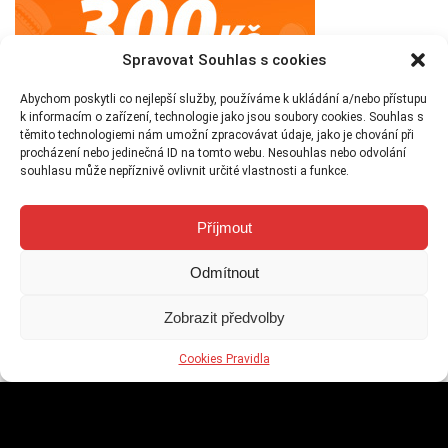
Spravovat Souhlas s cookies
Abychom poskytli co nejlepší služby, používáme k ukládání a/nebo přístupu
k informacím o zařízení, technologie jako jsou soubory cookies. Souhlas s
těmito technologiemi nám umožní zpracovávat údaje, jako je chování při
procházení nebo jedinečná ID na tomto webu. Nesouhlas nebo odvolání
souhlasu může nepříznivě ovlivnit určité vlastnosti a funkce.
Příjmout
Odmítnout
Odebírejte náš newsletter
Zobrazit předvolby
Cookies Pravidla
Získej bonusy a free spiny do emailu!