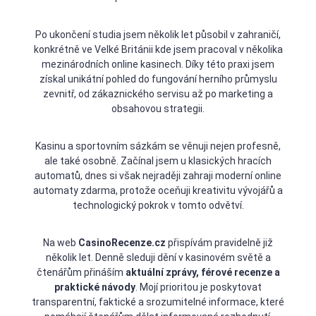
Po ukončení studia jsem několik let působil v zahraničí,
konkrétně ve Velké Británii kde jsem pracoval v několika
mezinárodních online kasinech. Díky této praxi jsem
získal unikátní pohled do fungování herního průmyslu
zevnitř, od zákaznického servisu až po marketing a
obsahovou strategii.
Kasinu a sportovním sázkám se věnuji nejen profesně,
ale také osobně. Začínal jsem u klasických hracích
automatů, dnes si však nejraději zahraji moderní online
automaty zdarma, protože oceňuji kreativitu vývojářů a
technologický pokrok v tomto odvětví.
Na web
CasinoRecenze.cz
přispívám pravidelně již
několik let. Denně sleduji dění v kasinovém světě a
čtenářům přináším
aktuální zprávy, férové recenze a
praktické návody
. Mojí prioritou je poskytovat
transparentní, faktické a srozumitelné informace, které