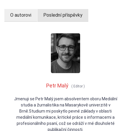
O autorovi
Poslední příspěvky
Petr Malý
(
Editor
)
Jmenuji se Petr Malý jsem absolventem oboru Mediální
studia a žurnalistika na Masarykově univerzitě v
Brně.Studium mi poskytlo pevné základy v oblasti
mediální komunikace, kritické práce s informacemi a
profesionálního psaní, což se odráží v mé dlouholeté
publikační činnosti.