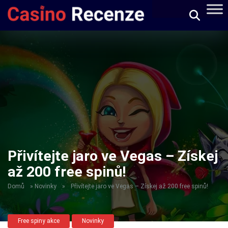
Přivítejte jaro ve Vegas – Získej
až 200 free spinů!
Domů
»
Novinky
»
Přivítejte jaro ve Vegas – Získej až 200 free spinů!
Free spiny akce
Novinky