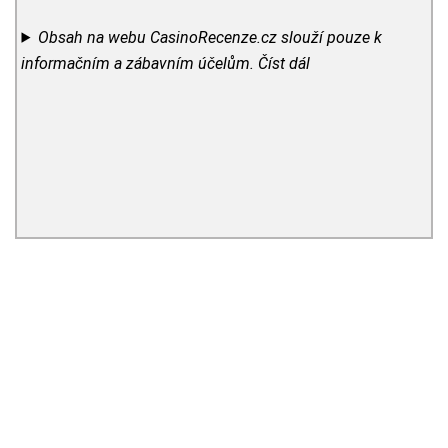
Obsah na webu CasinoRecenze.cz slouží pouze k
informačním a zábavním účelům.
Číst dál