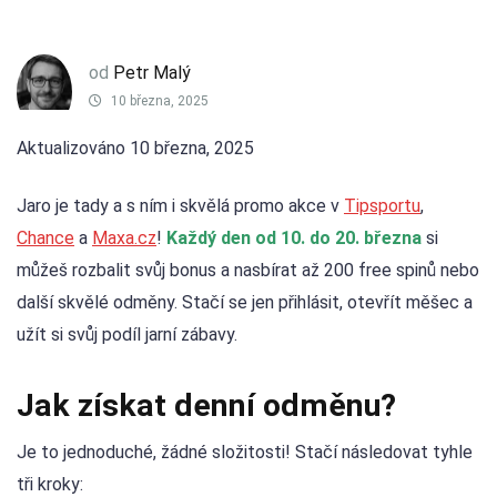
od
Petr Malý
10 března, 2025
Aktualizováno 10 března, 2025
Jaro je tady a s ním i skvělá promo akce v
Tipsportu
,
Chance
a
Maxa.cz
!
Každý den od 10. do 20. března
si
můžeš rozbalit svůj bonus a nasbírat až 200 free spinů nebo
další skvělé odměny. Stačí se jen přihlásit, otevřít měšec a
užít si svůj podíl jarní zábavy.
Jak získat denní odměnu?
Je to jednoduché, žádné složitosti! Stačí následovat tyhle
tři kroky: