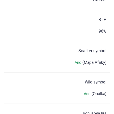
RTP
96%
Scatter symbol
Ano
(Mapa Afriky)
Wild symbol
Ano
(Obálka)
Bonusová hra