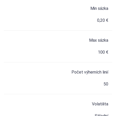
Min sázka
0,20 €
Max sázka
100 €
Počet výherních linií
50
Volatilita
Střední