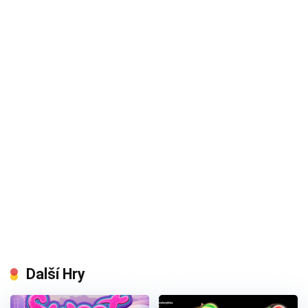
Další Hry