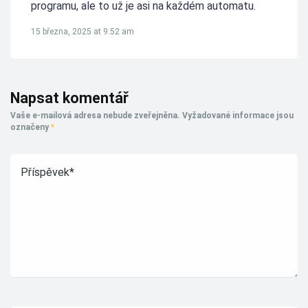
programu, ale to už je asi na každém automatu.
15 března, 2025 at 9:52 am
Napsat komentář
Vaše e-mailová adresa nebude zveřejněna.
Vyžadované informace jsou
označeny
*