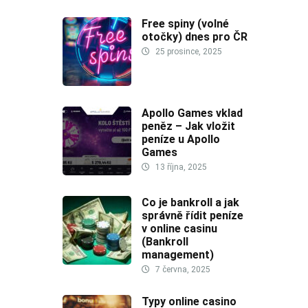
Free spiny (volné
otočky) dnes pro ČR
25 prosince, 2025
Apollo Games vklad
peněz – Jak vložit
peníze u Apollo
Games
13 října, 2025
Co je bankroll a jak
správně řídit peníze
v online casinu
(Bankroll
management)
7 června, 2025
Typy online casino