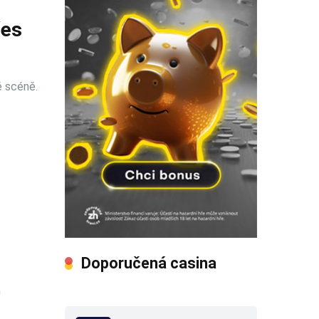
řes
é scéně.
Doporučená casina
h