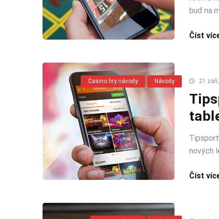
buď na mo
Číst víc
Casino hry návody
Návody
21 září
Tips
tabl
Tipsport
nových l
Číst víc