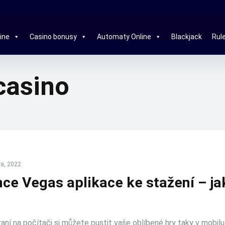
ine
Casino bonusy
Automaty Online
Blackjack
Rule
casino
a, 2022
ce Vegas aplikace ke stažení – ja
aní na počítači si můžete pustit vaše oblíbené hry taky v mobilu