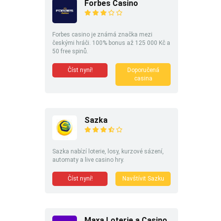
Forbes Casino
Forbes casino je známá značka mezi
českými hráči. 100% bonus až 125 000 Kč a
50 free spinů.
Číst nyní!
Doporučená
casina
Sazka
Sazka nabízí loterie, losy, kurzové sázení,
automaty a live casino hry.
Číst nyní!
Navštívit Sazku
Maxa Loterie a Casino