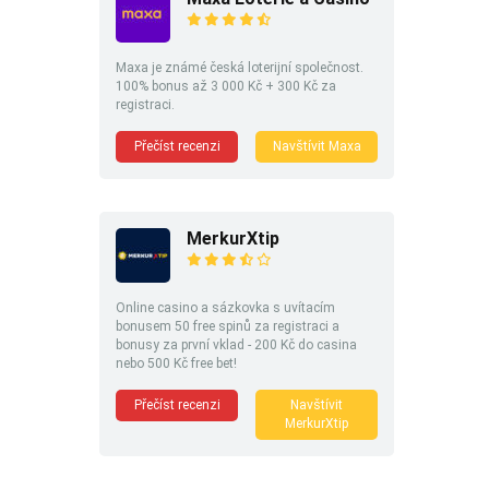
Maxa je známé česká loterijní společnost.
100% bonus až 3 000 Kč + 300 Kč za
registraci.
Přečíst recenzi
Navštívit Maxa
MerkurXtip
Online casino a sázkovka s uvítacím
bonusem 50 free spinů za registraci a
bonusy za první vklad - 200 Kč do casina
nebo 500 Kč free bet!
Přečíst recenzi
Navštívit
MerkurXtip