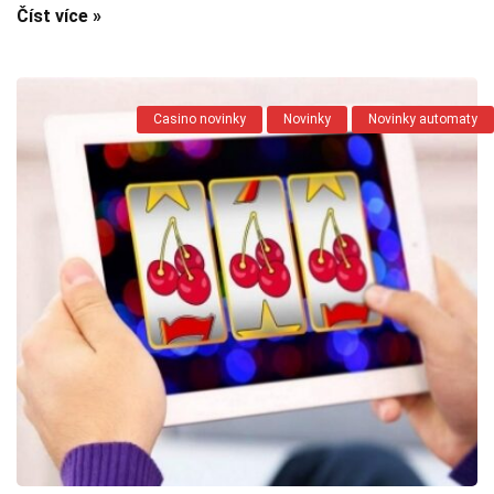
Číst více »
Casino novinky
Novinky
Novinky automaty