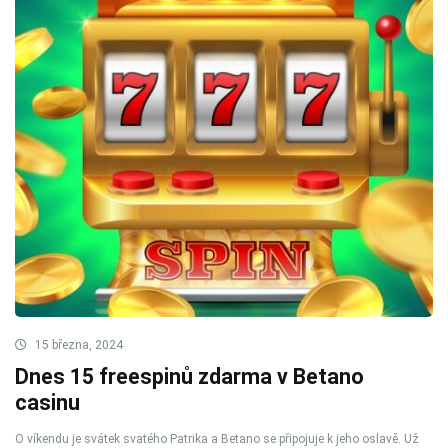
15 března, 2024
Dnes 15 freespinů zdarma v Betano
casinu
O víkendu je svátek svatého Patrika a Betano se připojuje k jeho oslavě. Už