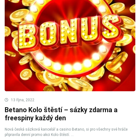
13 října, 2022
Betano Kolo štěstí – sázky zdarma a
freespiny každý den
Nová česká sázková kancelář a casino Betano, si pro všechny své hráče
připravila denní promo akci Kolo štěstí. ...