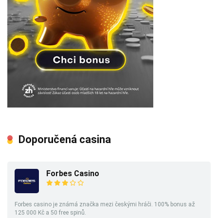
Doporučená casina
Forbes Casino
Forbes casino je známá značka mezi českými hráči. 100% bonus až
125 000 Kč a 50 free spinů.