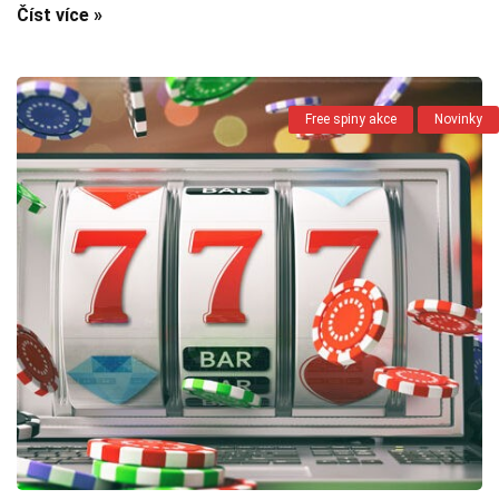
Číst více »
Free spiny akce
Novinky