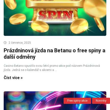
2 července, 2025
Prázdninová jízda na Betanu o free spiny a
další odměny
Casino Betano spustilo svou letní promo akce pod názvem Prázdninová
jízda. Jedná se o kalendář s akcemi a ...
Číst více »
Free spiny akce
Novinky