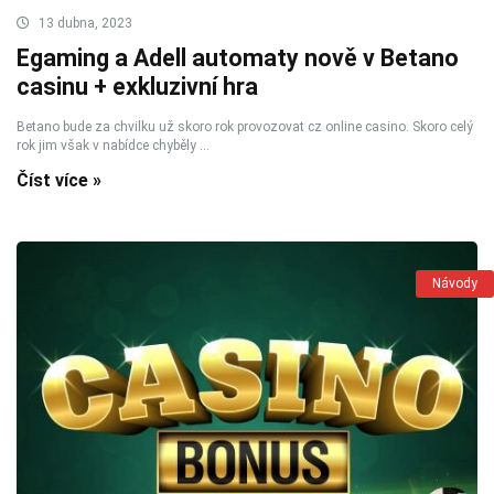
13 dubna, 2023
Egaming a Adell automaty nově v Betano
casinu + exkluzivní hra
Betano bude za chvilku už skoro rok provozovat cz online casino. Skoro celý
rok jim však v nabídce chyběly ...
Číst více »
Návody