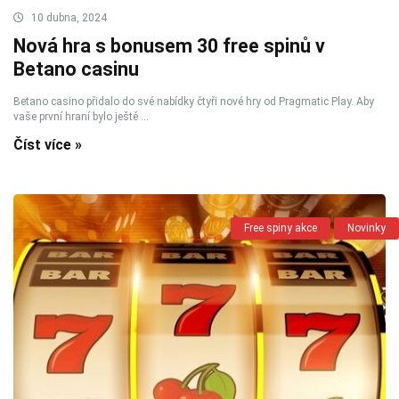
10 dubna, 2024
Nová hra s bonusem 30 free spinů v
Betano casinu
Betano casino přidalo do své nabídky čtyři nové hry od Pragmatic Play. Aby
vaše první hraní bylo ještě ...
Číst více »
Free spiny akce
Novinky