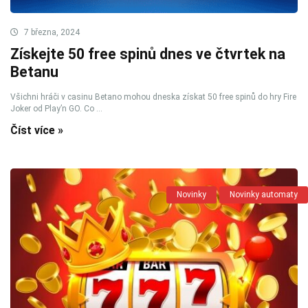
7 března, 2024
Získejte 50 free spinů dnes ve čtvrtek na
Betanu
Všichni hráči v casinu Betano mohou dneska získat 50 free spinů do hry Fire
Joker od Play’n GO. Co ...
Číst více »
Novinky
Novinky automaty