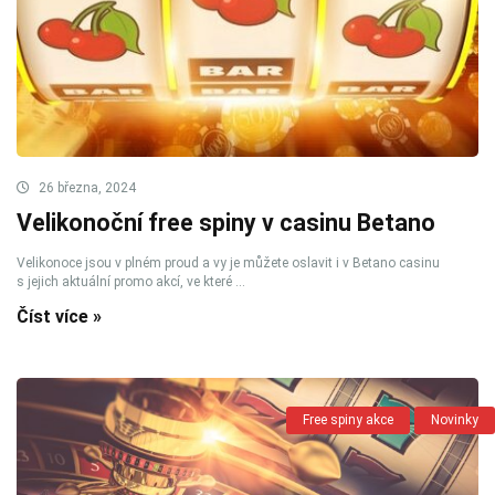
26 března, 2024
Velikonoční free spiny v casinu Betano
Velikonoce jsou v plném proud a vy je můžete oslavit i v Betano casinu
s jejich aktuální promo akcí, ve které ...
Číst více »
Free spiny akce
Novinky