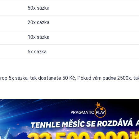
50x sázka
20x sázka
10x sázka
5x sázka
drop 5x sázka, tak dostanete 50 Kč. Pokud vám padne 2500x, ta