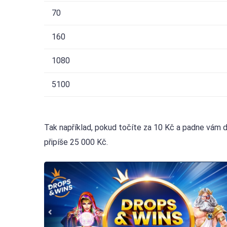
70
160
1080
5100
Tak například, pokud točíte za 10 Kč a padne vám 
připíše 25 000 Kč.