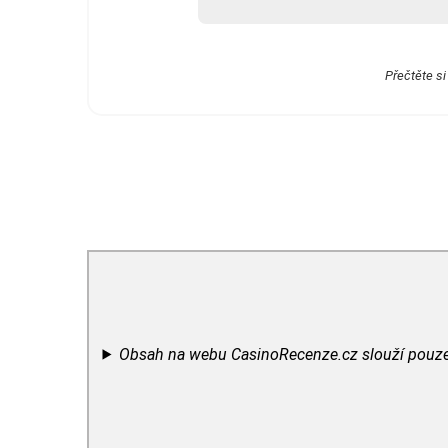
Přečtěte s
Obsah na webu CasinoRecenze.cz slouží pouz