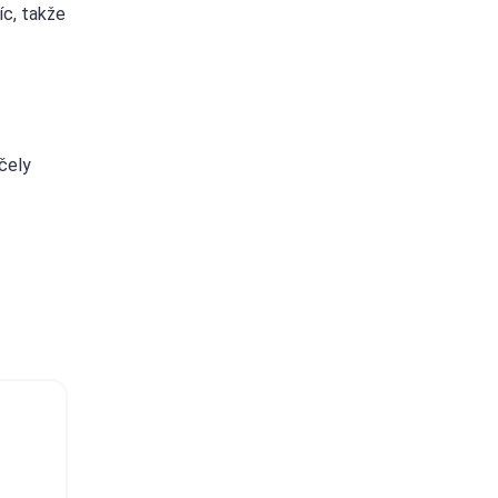
íc, takže
čely