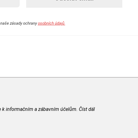
i naše zásady ochrany
osobních údajů.
e k informačním a zábavním účelům.
Číst dál