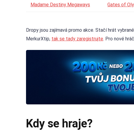
Madame Destiny Megaways
Gates of Ol
Dropy jsou zajímavá promo akce. Stačí hrát vybrané
MerkurXtip,
tak se tady zaregistrujte
. Pro nové hrá
Kdy se hraje?