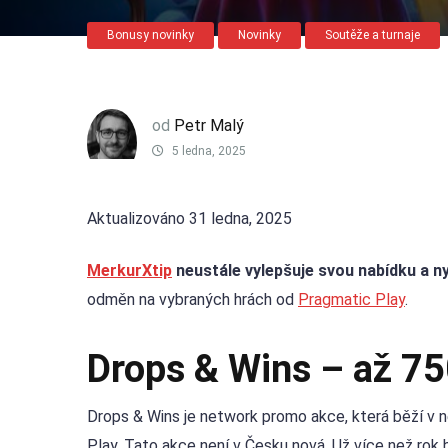
Bonusy novinky
Novinky
Soutěže a turnaje
od
Petr Malý
5 ledna, 2025
Aktualizováno 31 ledna, 2025
MerkurXtip
neustále vylepšuje svou nabídku a n
odměn na vybraných hrách od
Pragmatic Play
.
Drops & Wins – až 7
Drops & Wins je network promo akce, která běží v 
Play. Tato akce není v Česku nová. Už více než rok 