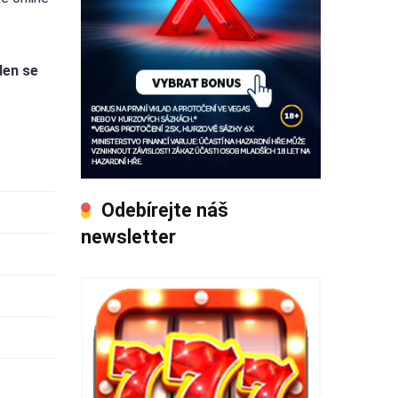
den se
Odebírejte náš
newsletter