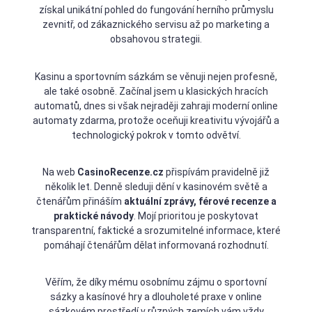
získal unikátní pohled do fungování herního průmyslu
zevnitř, od zákaznického servisu až po marketing a
obsahovou strategii.
Kasinu a sportovním sázkám se věnuji nejen profesně,
ale také osobně. Začínal jsem u klasických hracích
automatů, dnes si však nejraději zahraji moderní online
automaty zdarma, protože oceňuji kreativitu vývojářů a
technologický pokrok v tomto odvětví.
Na web
CasinoRecenze.cz
přispívám pravidelně již
několik let. Denně sleduji dění v kasinovém světě a
čtenářům přináším
aktuální zprávy, férové recenze a
praktické návody
. Mojí prioritou je poskytovat
transparentní, faktické a srozumitelné informace, které
pomáhají čtenářům dělat informovaná rozhodnutí.
Věřím, že díky mému osobnímu zájmu o sportovní
sázky a kasínové hry a dlouholeté praxe v online
sázkovém prostředí v různých zemích vám vždy