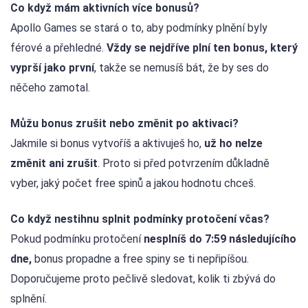
Co když mám aktivních více bonusů?
Apollo Games se stará o to, aby podmínky plnění byly
férové a přehledné.
Vždy se nejdříve plní ten bonus, který
vyprší jako první
, takže se nemusíš bát, že by ses do
něčeho zamotal.
Můžu bonus zrušit nebo změnit po aktivaci?
Jakmile si bonus vytvoříš a aktivuješ ho,
už ho nelze
změnit ani zrušit
. Proto si před potvrzením důkladně
vyber, jaký počet free spinů a jakou hodnotu chceš.
Co když nestihnu splnit podmínky protočení včas?
Pokud podmínku protočení
nesplníš do 7:59 následujícího
dne,
bonus propadne a free spiny se ti nepřipíšou.
Doporučujeme proto pečlivě sledovat, kolik ti zbývá do
splnění.