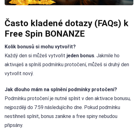
Často kladené dotazy (FAQs) k
Free Spin BONANZE
Kolik bonusů si mohu vytvořit?
Každý den si můžeš vytvořit
jeden bonus
. Jakmile ho
aktivuješ a splníš podmínku protočení, můžeš si druhý den
vytvořit nový.
Jak dlouho mám na splnění podmínky protočení?
Podmínku protočení je nutné splnit v den aktivace bonusu,
nejpozději do 7:59 následujícího dne. Pokud podmínku
nestihneš splnit, bonus zanikne a free spiny nebudou
připsány.