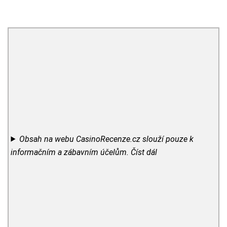
Obsah na webu CasinoRecenze.cz slouží pouze k
informačním a zábavním účelům.
Číst dál