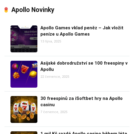
Apollo Novinky
Apollo Games vklad peněz – Jak vložit
peníze u Apollo Games
13 října, 2025
Asijské dobrodružství se 100 freespiny v
Apollu
22 července, 2025
30 freespinů za iSoftbet hry na Apollo
casinu
7 července, 2025
1 mil Kč rozdá Apollo casino během léta