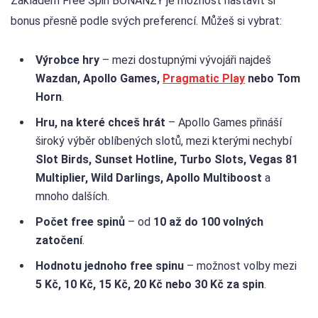
Základem Free Spin BONANZY je možnost nastavit si
bonus přesně podle svých preferencí. Můžeš si vybrat:
Výrobce hry
– mezi dostupnými vývojáři najdeš
Wazdan, Apollo Games,
Pragmatic Play
nebo Tom
Horn
.
Hru, na které chceš hrát
– Apollo Games přináší
široký výběr oblíbených slotů, mezi kterými nechybí
Slot Birds, Sunset Hotline, Turbo Slots, Vegas 81
Multiplier, Wild Darlings, Apollo Multiboost
a
mnoho dalších.
Počet free spinů
– od
10 až do 100 volných
zatočení
.
Hodnotu jednoho free spinu
– možnost volby mezi
5 Kč, 10 Kč, 15 Kč, 20 Kč nebo 30 Kč za spin
.