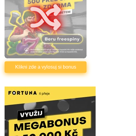
Klikni zde a vylosuj si bonus