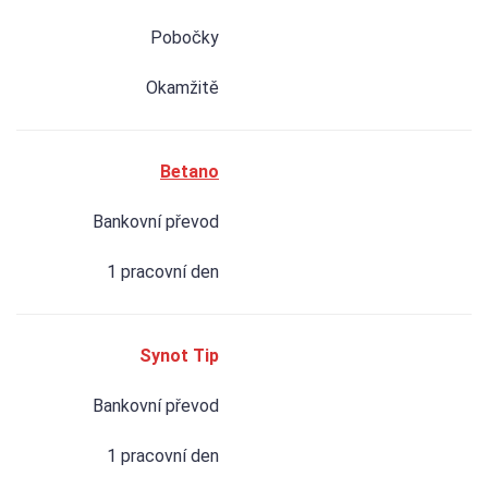
Pobočky
Okamžitě
Betano
Bankovní převod
1 pracovní den
Synot Tip
Bankovní převod
1 pracovní den