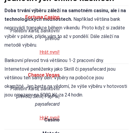
Doba trvání výběru záleží na samotném casinu, ale i na
Fortuna
Casino
technologických možnostech.
Například většina bank
neprovádí transakce během víkendu. Proto když si zadáte
Platební karta, bankovní
výběr v pátek, přijde vám to až v pondělí. Dále záleží na
převod
metodě výběru.
Hrát nyní!
Bankovní převod trvá většinou 1-2 pracovní dny.
Internetové peněženky jako Skrill či paysafecard jsou
Chance Vegas
většinou ten samý den. Výběry na pobočce jsou
okamžité. Jen berte na vědomí, že výše výběru v hotovosti
Platební karta, bankovní
jsou omezeny na 5000 Kč za 24 hodin.
převod, Skrill, PayPal,
paysafecard
Hrát nyní!
Casino