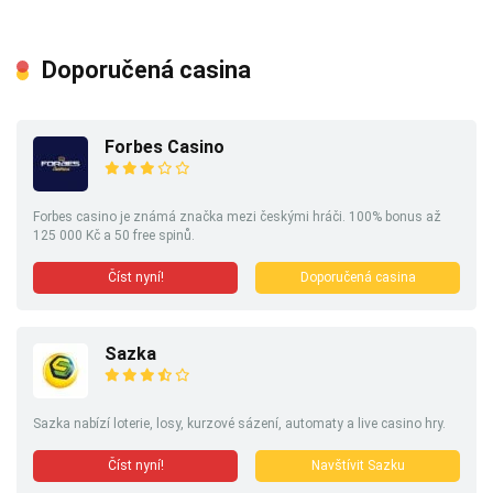
Doporučená casina
Forbes Casino
Forbes casino je známá značka mezi českými hráči. 100% bonus až
125 000 Kč a 50 free spinů.
Číst nyní!
Doporučená casina
Sazka
Sazka nabízí loterie, losy, kurzové sázení, automaty a live casino hry.
Číst nyní!
Navštívit Sazku