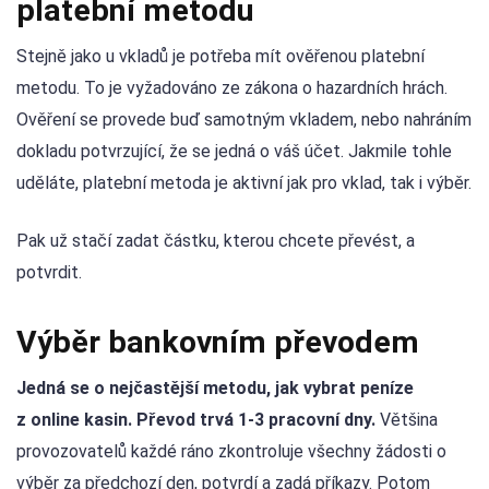
platební metodu
Stejně jako u vkladů je potřeba mít ověřenou platební
metodu. To je vyžadováno ze zákona o hazardních hrách.
Ověření se provede buď samotným vkladem, nebo nahráním
dokladu potvrzující, že se jedná o váš účet. Jakmile tohle
uděláte, platební metoda je aktivní jak pro vklad, tak i výběr.
Pak už stačí zadat částku, kterou chcete převést, a
potvrdit.
Výběr bankovním převodem
Jedná se o nejčastější metodu, jak vybrat peníze
z online kasin. Převod trvá 1-3 pracovní dny.
Většina
provozovatelů každé ráno zkontroluje všechny žádosti o
výběr za předchozí den, potvrdí a zadá příkazy. Potom