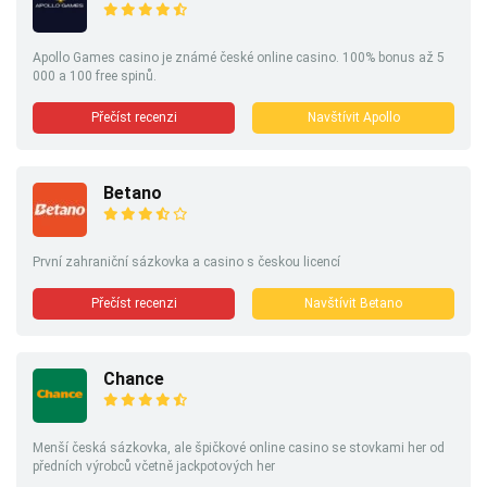
Apollo Games casino je známé české online casino. 100% bonus až 5
000 a 100 free spinů.
Přečíst recenzi
Navštívit Apollo
Betano
První zahraniční sázkovka a casino s českou licencí
Přečíst recenzi
Navštívit Betano
Chance
Menší česká sázkovka, ale špičkové online casino se stovkami her od
předních výrobců včetně jackpotových her