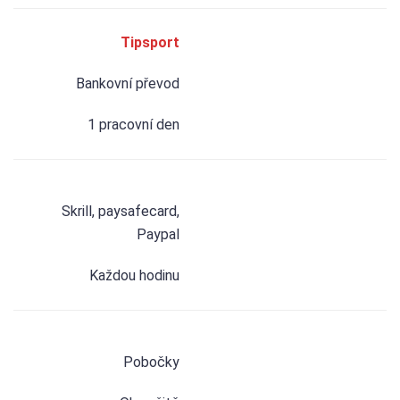
Tipsport
Bankovní převod
1 pracovní den
Skrill, paysafecard,
Paypal
Každou hodinu
Pobočky