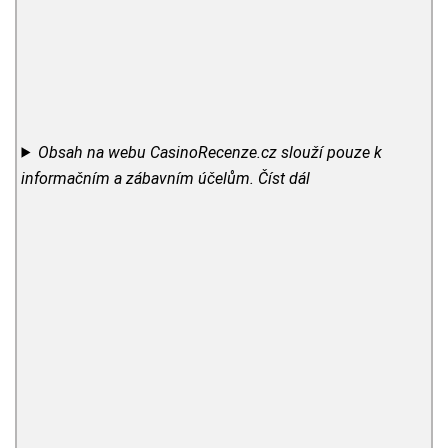
Obsah na webu CasinoRecenze.cz slouží pouze k
informačním a zábavním účelům.
Číst dál