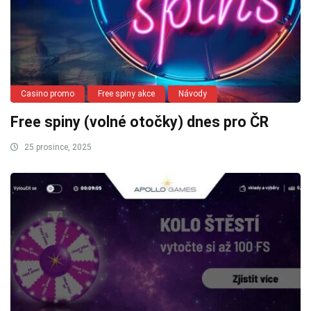
Casino promo
Free spiny akce
Návody
Free spiny (volné otočky) dnes pro ČR
25 prosince, 2025