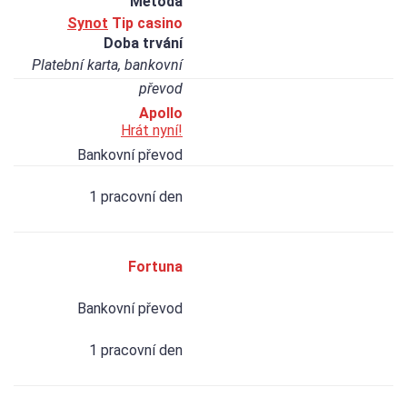
Metoda
Synot
Tip casino
Doba trvání
Platební karta, bankovní
převod
Apollo
Hrát nyní!
Bankovní převod
1 pracovní den
Fortuna
Bankovní převod
1 pracovní den