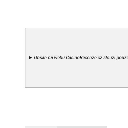
Obsah na webu CasinoRecenze.cz slouží pouz