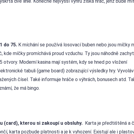
škrtá dvě linie. Konečně nejvyšší výhru získá hráč, jenž bude mí
1 do 75.
K míchání se používá losovací buben nebo jsou míčky 
ač, kde míčky promíchává proud vzduchu. Ty jsou náhodně zachy
75 otvory. Moderní kasina mají systém, kdy se hned po vložení
ektronické tabuli (game board) zobrazující výsledky hry. Vyvolá
tažených čísel. Také informuje hráče o výhrách, bonusech atd. Ta
známí, že má bingo.
u (card), kterou si zakoupí u obsluhy.
Karta je předtištěná a č
nčí, karta pozbude platnosti a je k vyhození. Existují ale i plast