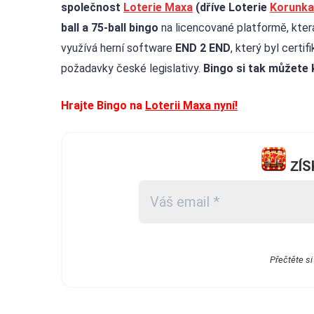
společnost
Loterie Maxa
(dříve Loterie
Korunka
ball a 75-ball bingo
na licencované platformě, kter
využívá herní software
END 2 END
, který byl certi
požadavky české legislativy.
Bingo si tak můžete 
Hrajte Bingo na
Loterii Maxa nyní!
Í
Z
Přečtěte s