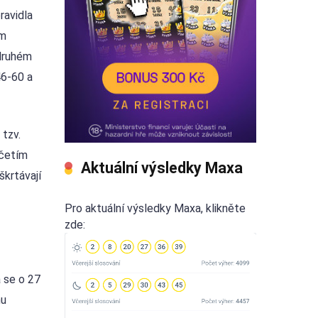
ravidla
ém
 druhém
46-60 a
 tzv.
očetím
Aktuální výsledky Maxa
škrtávají
Pro aktuální výsledky Maxa, klikněte
zde:
 se o 27
nu