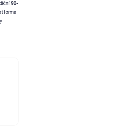
adiční
90-
latforma
y