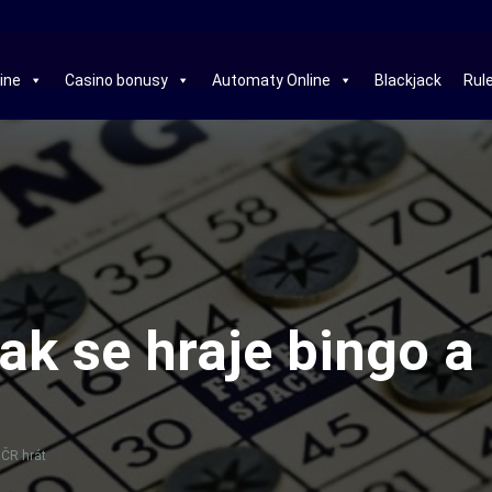
ine
Casino bonusy
Automaty Online
Blackjack
Rule
jak se hraje bingo a
 ČR hrát