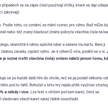
 případech se na zápis čísel používají štítky, které se dají odlep
í zakrývají).
e. Podle toho, co oznámí, se mění vzorec pro výhru. Buď může b
coverall nebo též zvaný blackout (máte pokryta všechna čísla na ka
 bingo, okamžitě k němu spěchá ruber a sebere mu kartu. Bere ji
 žádnou závadu, vyplatí výhru. Je-li výherců více, podělí se o ni.
 je nutné trefit všechna čísla) ovšem náleží jenom tomu, k
šuje se po každé další hře do chvíle, než se jej podaří někomu vy
tého počtu tahů. Bohužel u této hry nejde příliš využívat strateg
 a někdy i více.
Lze hrát s větším počtem karet, čímž se
i sledování všech karet naráz řádně soustředit.