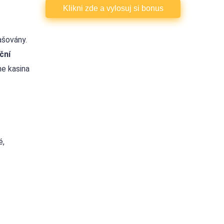
Klikni zde a vylosuj si bonus
ašovány.
ční
ne kasina
é,