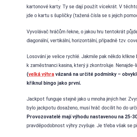
kartonové karty. Ty se dají použít vícekrát. V těchto
jde o kartu s šuplíčky (tažená čísla se s jejich pomoc
Vyvolávač hráčům řekne, o jakou hru tentokrát půjd
diagonální, vertikální, horizontální, případně tzv. 
Losování je velice rychlé. Jakmile pak někdo křikne
k zaměstnanci kasina, který ji zkontroluje. Nenajde-li
(
velká výhra
vázaná na určité podmínky – obvykle
křiknul bingo jako první.
Jackpot funguje stejně jako u mnoha jiných her. Zvy
bylo jackpotu dosaženo, musí hráč docílit ho do urči
Provozovatelé mají výhodu nastavenou na 25-30%
pravděpodobnost výhry zvyšuje. Je třeba však se př