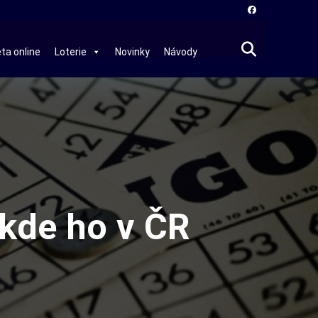
ta online
Loterie
Novinky
Návody
 kde ho v ČR