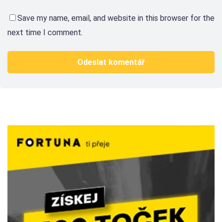
Save my name, email, and website in this browser for the
next time I comment.