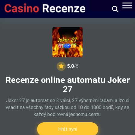
5.0
/5
Recenze online automatu Joker
27
Joker 27 je automat se 3 válci, 27 výherními řadami a lze si
vsadit na všechny řady sázkou od 10 do 1000 bodů, kdy se
každý bod rovná jednomu centu.
Hrát nyní