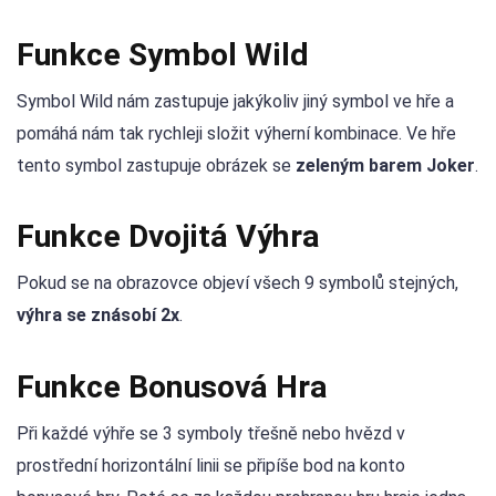
Funkce Symbol Wild
Symbol Wild nám zastupuje jakýkoliv jiný symbol ve hře a
pomáhá nám tak rychleji složit výherní kombinace. Ve hře
tento symbol zastupuje obrázek se
zeleným barem Joker
.
Funkce Dvojitá Výhra
Pokud se na obrazovce objeví všech 9 symbolů stejných,
výhra se znásobí 2x
.
Funkce Bonusová Hra
Při každé výhře se 3 symboly třešně nebo hvězd v
prostřední horizontální linii se připíše bod na konto