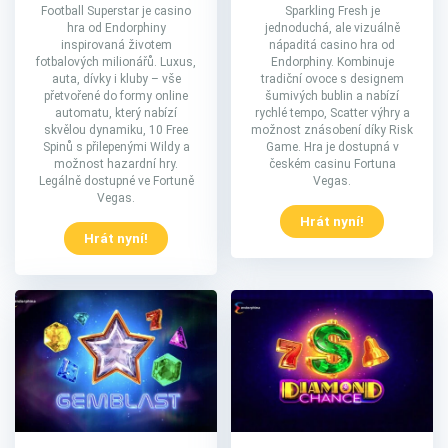
Football Superstar je casino
Sparkling Fresh je
hra od Endorphiny
jednoduchá, ale vizuálně
inspirovaná životem
nápaditá casino hra od
fotbalových milionářů. Luxus,
Endorphiny. Kombinuje
auta, dívky i kluby – vše
tradiční ovoce s designem
přetvořené do formy online
šumivých bublin a nabízí
automatu, který nabízí
rychlé tempo, Scatter výhry a
skvělou dynamiku, 10 Free
možnost znásobení díky Risk
Spinů s přilepenými Wildy a
Game. Hra je dostupná v
možnost hazardní hry.
českém casinu Fortuna
Legálně dostupné ve Fortuně
Vegas.
Vegas.
Hrát nyní!
Hrát nyní!