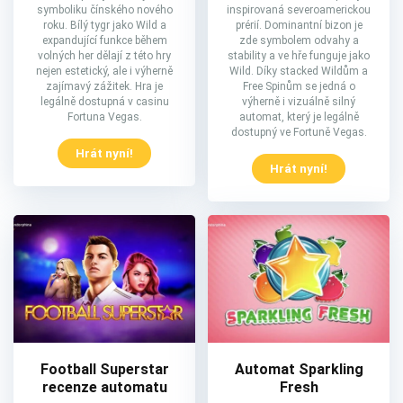
symboliku čínského nového
inspirovaná severoamerickou
roku. Bílý tygr jako Wild a
prérií. Dominantní bizon je
expandující funkce během
zde symbolem odvahy a
volných her dělají z této hry
stability a ve hře funguje jako
nejen estetický, ale i výherně
Wild. Díky stacked Wildům a
zajímavý zážitek. Hra je
Free Spinům se jedná o
legálně dostupná v casinu
výherně i vizuálně silný
Fortuna Vegas.
automat, který je legálně
dostupný ve Fortuně Vegas.
Hrát nyní!
Hrát nyní!
Football Superstar
Automat Sparkling
recenze automatu
Fresh