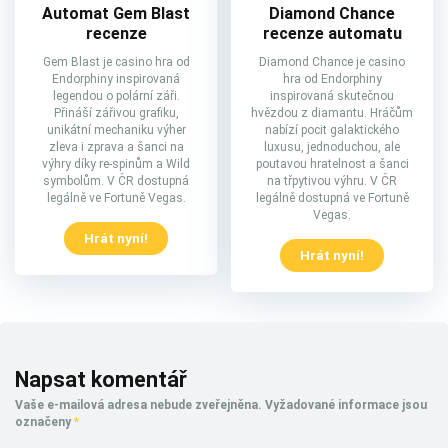
Automat Gem Blast
Diamond Chance
recenze
recenze automatu
Gem Blast je casino hra od
Diamond Chance je casino
Endorphiny inspirovaná
hra od Endorphiny
legendou o polární záři.
inspirovaná skutečnou
Přináší zářivou grafiku,
hvězdou z diamantu. Hráčům
unikátní mechaniku výher
nabízí pocit galaktického
zleva i zprava a šanci na
luxusu, jednoduchou, ale
výhry díky re-spinům a Wild
poutavou hratelnost a šanci
symbolům. V ČR dostupná
na třpytivou výhru. V ČR
legálně ve Fortuně Vegas.
legálně dostupná ve Fortuně
Vegas.
Hrát nyní!
Hrát nyní!
Napsat komentář
Vaše e-mailová adresa nebude zveřejněna.
Vyžadované informace jsou
označeny
*