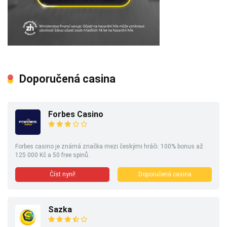
Doporučená casina
Forbes Casino
Forbes casino je známá značka mezi českými hráči. 100% bonus až
125 000 Kč a 50 free spinů.
Číst nyní!
Doporučená casina
Sazka