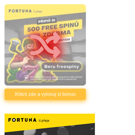
Klikni zde a vylosuj si bonus