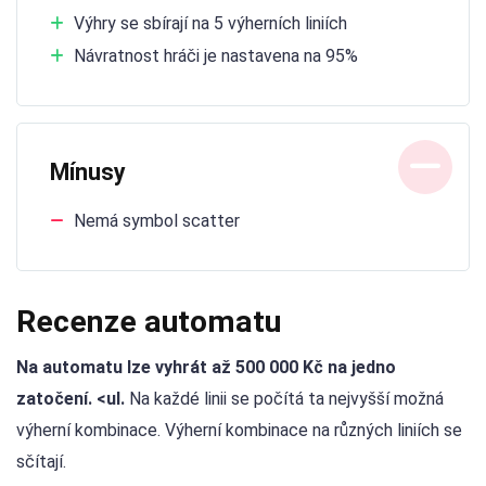
Výhry se sbírají na 5 výherních liniích
Návratnost hráči je nastavena na 95%
Mínusy
Nemá symbol scatter
Recenze automatu
Na automatu lze vyhrát až 500 000 Kč na jedno
zatočení. <ul.
Na každé linii se počítá ta nejvyšší možná
výherní kombinace. Výherní kombinace na různých liniích se
sčítají.