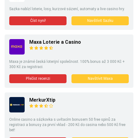
Sazka nabízí loterie, losy, kurzové sázení, automaty a live casino hry.
Číst nyní!
Navštívit Sazku
Maxa Loterie a Casino
Maxa je známé česká loterijní společnost. 100% bonus až 3 000 Kč +
300 Kč za registraci.
Přečíst recenzi
Navštívit Maxa
MerkurXtip
Online casino a sázkovka s uvítacím bonusem 50 free spinů za
registraci a bonusy za první vklad - 200 Kč do casina nebo 500 Kč free
bet!