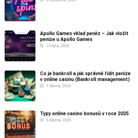
Apollo Games vklad peněz – Jak vložit
peníze u Apollo Games
13 října, 2025
Co je bankroll a jak správně řídit peníze
v online casinu (Bankroll management)
7 června, 2025
Typy online casino bonusů v roce 2025
5 března, 2025