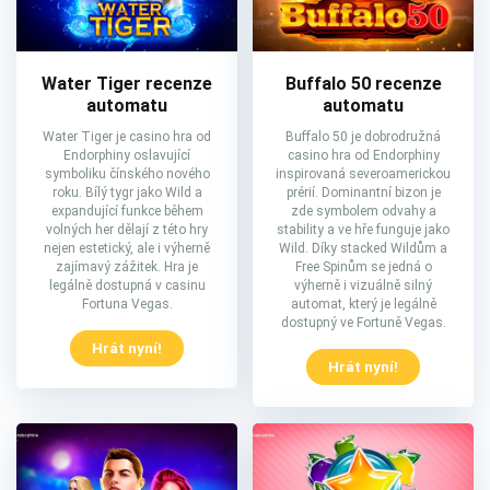
Water Tiger recenze
Buffalo 50 recenze
automatu
automatu
Water Tiger je casino hra od
Buffalo 50 je dobrodružná
Endorphiny oslavující
casino hra od Endorphiny
symboliku čínského nového
inspirovaná severoamerickou
roku. Bílý tygr jako Wild a
prérií. Dominantní bizon je
expandující funkce během
zde symbolem odvahy a
volných her dělají z této hry
stability a ve hře funguje jako
nejen estetický, ale i výherně
Wild. Díky stacked Wildům a
zajímavý zážitek. Hra je
Free Spinům se jedná o
legálně dostupná v casinu
výherně i vizuálně silný
Fortuna Vegas.
automat, který je legálně
dostupný ve Fortuně Vegas.
Hrát nyní!
Hrát nyní!