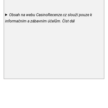
Obsah na webu CasinoRecenze.cz slouží pouze k
informačním a zábavním účelům.
Číst dál