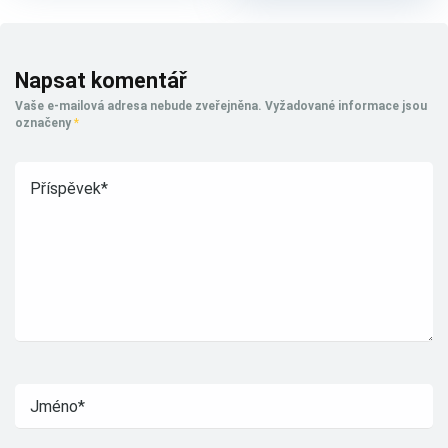
Napsat komentář
Vaše e-mailová adresa nebude zveřejněna.
Vyžadované informace jsou
označeny
*