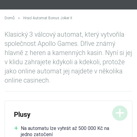
Domů
»
Hrací Automat Bonus Joker II
Klasický 3 válcový automat, který vytvořila
společnost Apollo Games. Dříve známý
hlavně z heren a kamenných kasin. Nyní si jej
v klidu zahrajete kdykoli a kdekoli, protože
jako online automat jej najdete v několika
online casinech.
Plusy
Na automatu lze vyhrát až 500 000 Kč na
jedno zatočení