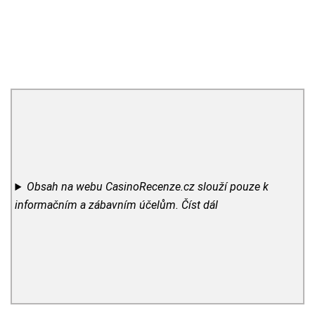
Obsah na webu CasinoRecenze.cz slouží pouze k
informačním a zábavním účelům.
Číst dál