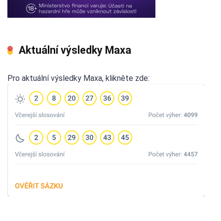
Aktuální výsledky Maxa
Pro aktuální výsledky Maxa, klikněte zde: