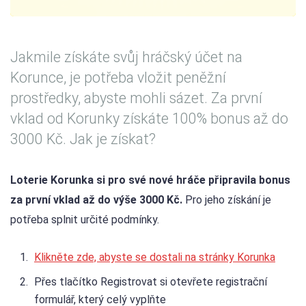
Jakmile získáte svůj hráčský účet na
Korunce, je potřeba vložit peněžní
prostředky, abyste mohli sázet. Za první
vklad od Korunky získáte 100% bonus až do
3000 Kč. Jak je získat?
Loterie Korunka si pro své nové hráče připravila bonus
za první vklad až do výše 3000 Kč.
Pro jeho získání je
potřeba splnit určité podmínky.
Klikněte zde, abyste se dostali na stránky Korunka
Přes tlačítko Registrovat si otevřete registrační
formulář, který celý vyplňte