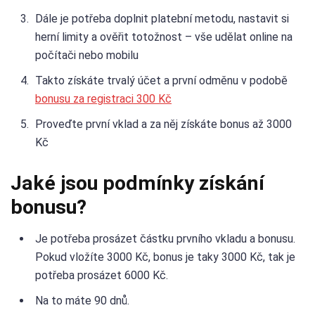
Dále je potřeba doplnit platební metodu, nastavit si
herní limity a ověřit totožnost – vše udělat online na
počítači nebo mobilu
Takto získáte trvalý účet a první odměnu v podobě
bonusu za registraci 300 Kč
Proveďte první vklad a za něj získáte bonus až 3000
Kč
Jaké jsou podmínky získání
bonusu?
Je potřeba prosázet částku prvního vkladu a bonusu.
Pokud vložíte 3000 Kč, bonus je taky 3000 Kč, tak je
potřeba prosázet 6000 Kč.
Na to máte 90 dnů.