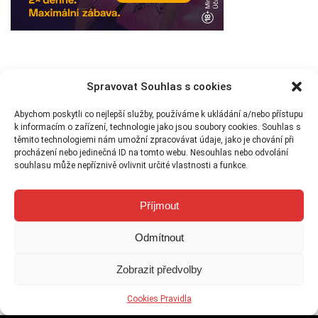
Vylosuj si bonus
Spravovat Souhlas s cookies
Abychom poskytli co nejlepší služby, používáme k ukládání a/nebo přístupu
k informacím o zařízení, technologie jako jsou soubory cookies. Souhlas s
těmito technologiemi nám umožní zpracovávat údaje, jako je chování při
procházení nebo jedinečná ID na tomto webu. Nesouhlas nebo odvolání
souhlasu může nepříznivě ovlivnit určité vlastnosti a funkce.
Příjmout
Odmítnout
Zobrazit předvolby
Cookies Pravidla