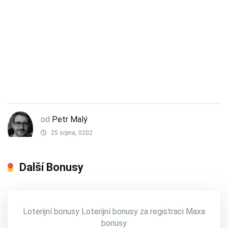
od
Petr Malý
25 srpna, 0202
Další Bonusy
Loterijní bonusy
Loterijní bonusy za registraci
Maxa
bonusy